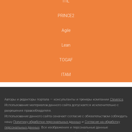
ITIL
PRINCE2
Agile
Lean
TOGAF
ITAM
Авторы и редакторы портала — консультанты и тренеры компании
Cleverics
.
Использование материалов данного сайта допускается исключительно с
разрешения правообладателя.
Использование данного сайта означает согласие с обязательством соблюдать
нашу
Политику обработки персональных данных
и
Согласие на обработку
персональных данных
. Все изображения и персональные данные