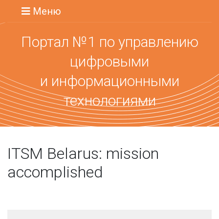
Меню
Портал №1 по управлению
цифровыми
и информационными
технологиями
ITSM Belarus: mission
accomplished