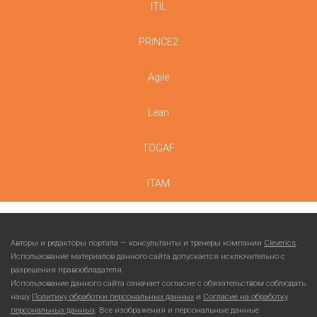
ITIL
PRINCE2
Agile
Lean
TOGAF
ITAM
Авторы и редакторы портала — консультанты и тренеры компании
Cleverics
.
Использование материалов данного сайта допускается исключительно с
разрешения правообладателя.
Использование данного сайта означает согласие с обязательством соблюдать
нашу
Политику обработки персональных данных
и
Согласие на обработку
персональных данных
. Все изображения и персональные данные