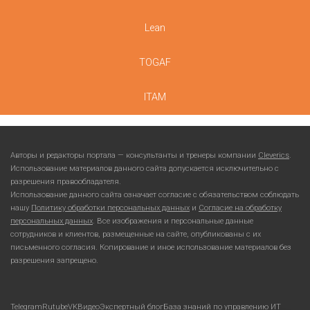
Lean
TOGAF
ITAM
Авторы и редакторы портала — консультанты и тренеры компании
Cleverics
.
Использование материалов данного сайта допускается исключительно с
разрешения правообладателя.
Использование данного сайта означает согласие с обязательством соблюдать
нашу
Политику обработки персональных данных
и
Согласие на обработку
персональных данных
. Все изображения и персональные данные
сотрудников и клиентов, размещенные на сайте, опубликованы с их
письменного согласия. Копирование и иное использование материалов без
разрешения запрещено.
Telegram
Rutube
VKВидео
Экспертный блог
База знаний по управлению ИТ