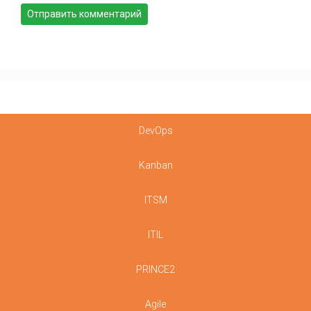
DevOps
Kanban
ITSM
ITIL
PRINCE2
Agile