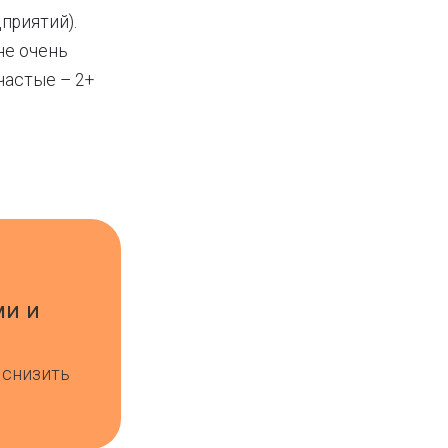
приятий).
не очень
частые – 2+
ми и
 снизить