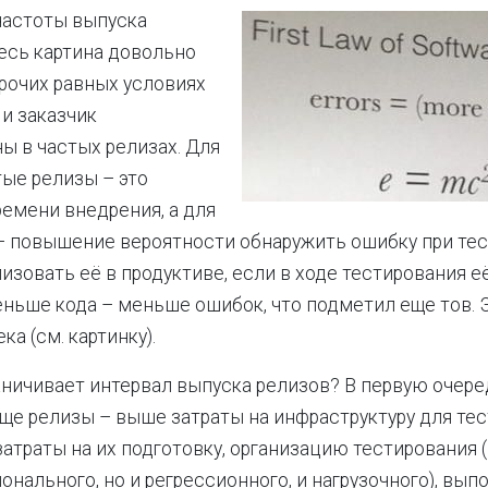
частоты выпуска
десь картина довольно
прочих равных условиях
 и заказчик
ы в частых релизах. Для
тые релизы – это
емени внедрения, а для
– повышение вероятности обнаружить ошибку при те
изовать её в продуктиве, если в ходе тестирования е
еньше кода – меньше ошибок, что подметил еще тов. 
ка (см. картинку).
аничивает интервал выпуска релизов? В первую очере
ще релизы – выше затраты на инфраструктуру для тес
атраты на их подготовку, организацию тестирования (
онального, но и регрессионного, и нагрузочного), вып