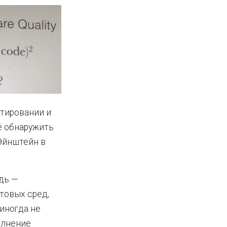
стировании и
ё обнаружить
Эйнштейн в
дь —
товых сред,
иногда не
олнение