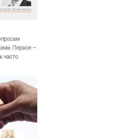
итрий Исайченко
вопросам
зами. Первое –
к часто