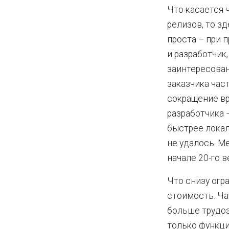
Что касается 
релизов, то з
проста – при 
и разработчик,
заинтересован
заказчика час
сокращение вр
разработчика 
быстрее локал
не удалось. М
начале 20-го ве
Что снизу огр
стоимость. Ча
больше трудоз
только функци