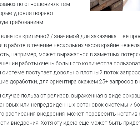
азано» по отношению к тем
торые удовлетворяют
ум требованиям:
вляется критичной / значимой для заказчика – её про
я в работе в течение нескольких часов крайне нежел
сть, например, может выражаться в заметных потерях
рушении работы очень большого количества пользоват
й системе поступает довольно плотный поток запрос
ие доработки, для ориентира скажем 25+ запросов в 
 случае польза от релизов, выраженная в виде сокра
лановых или непредвиденных остановок системы и б
о расписания внедрения, может перевесить негатив
сти внедрения. Хотя эту идею еще может быть приде