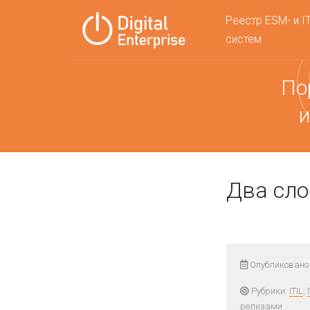
Реестр ESM- и I
систем
По
и
Два сло
Опубликовано 
Рубрики:
ITIL
,
релизами