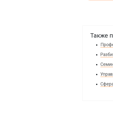
Также п
Профе
Разби
Семин
Управ
Сфера