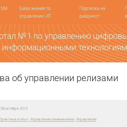
TSM-
База знаний по
Подписка на
управлению ИТ
дайджест
ртал №1 по управлению цифров
 информационными технология
ва об управлении релизами
28 октября 2015
Практика и опыт
,
Управление изменениями
,
Управление