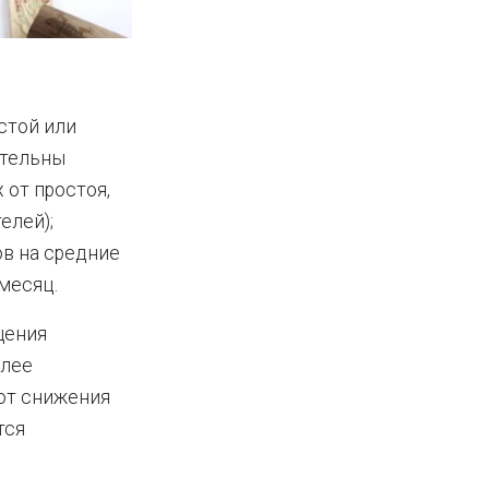
стой или
ательны
 от простоя,
елей);
ов на средние
месяц.
щения
олее
 от снижения
тся