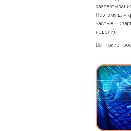
развертывания
Поэтому для к
частые – кварт
недели).
Вот такие про