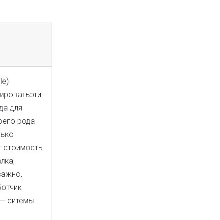
le)
лироватьэти
да для
оего рода
лько
т стоимость
лка,
важно,
ботчик
 — ситемы