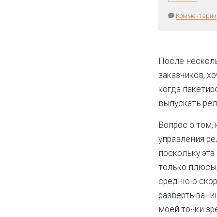
Комментарии
После несколь
заказчиков, х
когда пакетир
выпускать рел
Вопрос о том,
управления ре
поскольку эта
только плюсы,
среднюю скор
развертыванию
моей точки зр