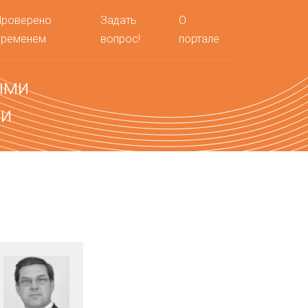
Проверено
Задать
О
временем
вопрос!
портале
ыми
ми