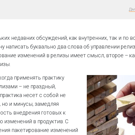
Дм
ких недавних обсуждений, как внутренних, так и по 
очу написать буквально два слова об управлении рели
ование изменений в релизы имеет смысл, второе – ка
изы.
 когда применять практику
лизами – не праздный,
 практика несет с собой не
 но и минусы, замедляя
ость внедрения готовых к
 изменений в продуктив. С
ения пакетирование изменений