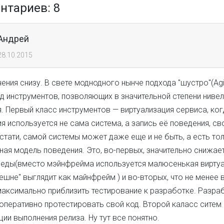
тариев: 8
Андрей
28.10.2015
ения снизу. В свете моднодного нынче подхода "шустро"(Agi
д инструментов, позволяющих в значительной степени ниве
. Первый класс инструментов — виртуализация сервиса, ког
я используется не сама система, а запись её поведения, св
стати, самой системы может даже еще и не быть, а есть то
ная модель поведения. Это, во-первых, значительно снижае
реды(вместо мэйнфрейма используется малюсенькая виртуа
ешне" выглядит как майнфрейм ) и во-вторых, что не менее 
максимально приблизить тестирование к разработке. Разра
оперативно протестировать свой код. Второй каласс ситем
ии выполнения релиза. Ну тут все понятно.