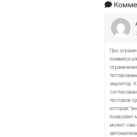
Коммен
Про огранич
появился ря
ограничения
тестировани
эмулятор. К
согласован
тестовой с
которая "вн
позволяет 
может сам 
автоматизац