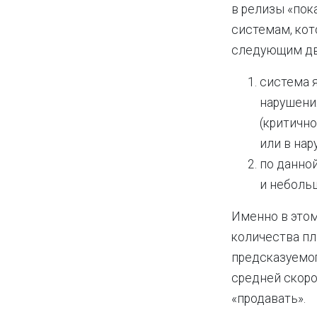
в релизы «пок
системам, ко
следующим дв
система я
нарушени
(критично
или в на
по данно
и небольш
Именно в этом
количества п
предсказуемог
средней скоро
«продавать».