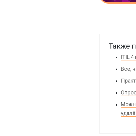
Также п
ITIL 
Все, 
Практ
Опрос 
Можно
удалё