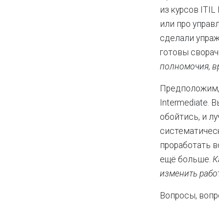
из курсов ITIL
или про управ
сделали упраж
готовы сворач
полномочия, в
Предположим, 
Intermediate.
обойтись, и л
систематическ
проработать в
ещё больше.
К
изменить работ
Вопросы, вопр