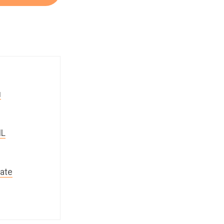
й
IL
ate