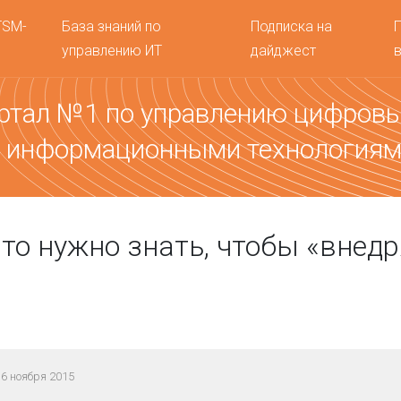
TSM-
База знаний по
Подписка на
управлению ИТ
дайджест
ртал №1 по управлению цифров
 информационными технология
что нужно знать, чтобы «внедр
6 ноября 2015