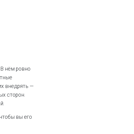
 В нём ровно
етные
 их внедрять —
ых сторон.
й.
 чтобы вы его