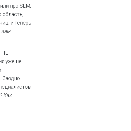
 или про SLM,
 область,
иц, и теперь
ь вам
ITIL
ия уже не
и
. Заодно
специалистов
? Как