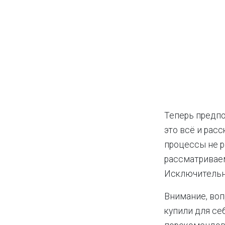
Теперь предпо
это всё и расс
процессы не ра
рассматриваем
Исключительно
Внимание, воп
купили для се