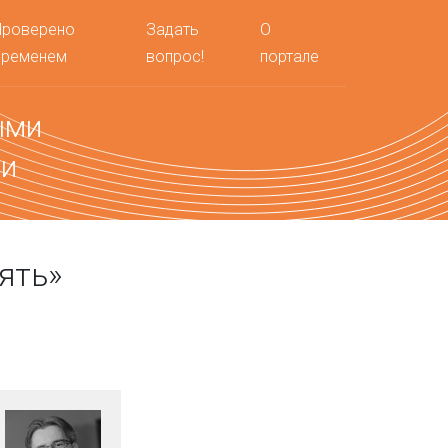
Проверено
Задать
О
временем
вопрос!
портале
ыми
ми
ять»