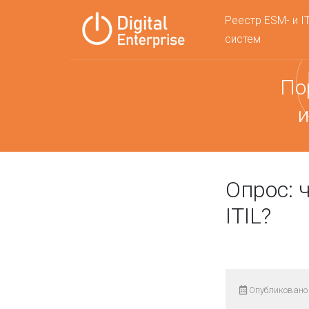
Реестр ESM- и I
систем
По
и
Опрос: 
ITIL?
Опубликовано 