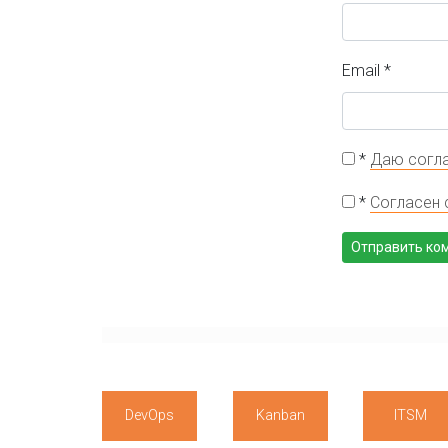
Email
*
*
Даю согла
*
Согласен 
DevOps
Kanban
ITSM