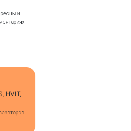
ересны и
ментариях.
S, HVIT,
 соавторов