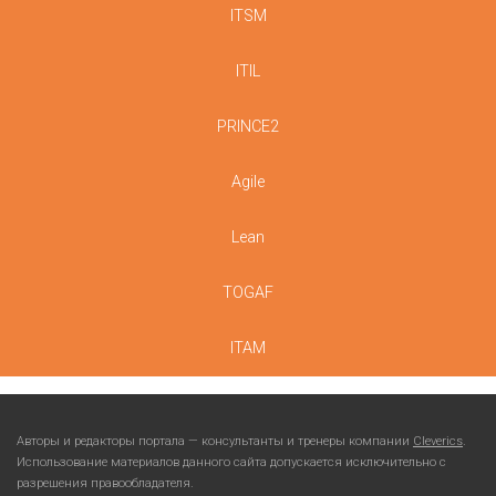
ITSM
ITIL
PRINCE2
Agile
Lean
TOGAF
ITAM
Авторы и редакторы портала — консультанты и тренеры компании
Cleverics
.
Использование материалов данного сайта допускается исключительно с
разрешения правообладателя.