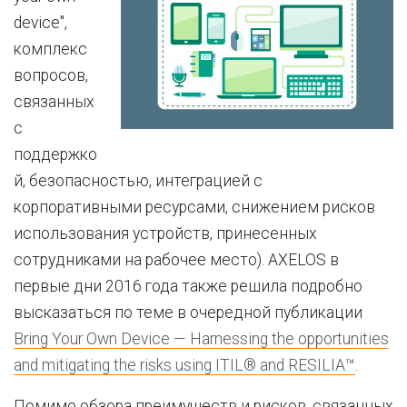
device",
комплекс
вопросов,
связанных
с
поддержко
й, безопасностью, интеграцией с
корпоративными ресурсами, снижением рисков
использования устройств, принесенных
сотрудниками на рабочее место). AXELOS в
первые дни 2016 года также решила подробно
высказаться по теме в очередной публикации
Bring Your Own Device — Harnessing the opportunities
and mitigating the risks using ITIL® and RESILIA™
.
Помимо обзора преимуществ и рисков, связанных