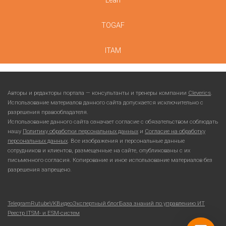
Lean
TOGAF
ITAM
Авторы и редакторы портала — консультанты и тренеры компании
Cleverics
.
Использование материалов данного сайта допускается исключительно с
разрешения правообладателя.
Использование данного сайта означает согласие с обязательством соблюдать
нашу
Политику обработки персональных данных
и
Согласие на обработку
персональных данных
. Все изображения и персональные данные
сотрудников и клиентов, размещенные на сайте, опубликованы с их
письменного согласия. Копирование и иное использование материалов без
разрешения запрещено.
Telegram
Rutube
VKВидео
Экспертный блог
База знаний по управлению ИТ
Реестр ITSM- и ESM-систем