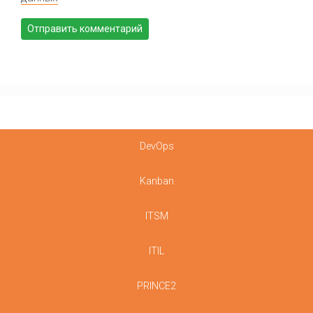
DevOps
Kanban
ITSM
ITIL
PRINCE2