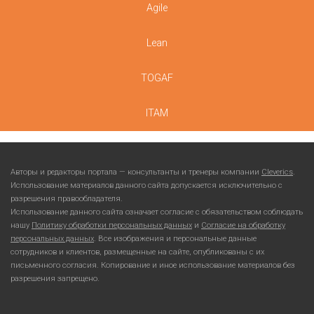
Agile
Lean
TOGAF
ITAM
Авторы и редакторы портала — консультанты и тренеры компании
Cleverics
.
Использование материалов данного сайта допускается исключительно с
разрешения правообладателя.
Использование данного сайта означает согласие с обязательством соблюдать
нашу
Политику обработки персональных данных
и
Согласие на обработку
персональных данных
. Все изображения и персональные данные
сотрудников и клиентов, размещенные на сайте, опубликованы с их
письменного согласия. Копирование и иное использование материалов без
разрешения запрещено.