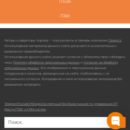
TOGAF
ITAM
Авторы и редакторы портала — консультанты и тренеры компании
Cleverics
.
Использование материалов данного сайта допускается исключительно с
разрешения правообладателя.
Использование данного сайта означает согласие с обязательством соблюдать
нашу
Политику обработки персональных данных
и
Согласие на обработку
персональных данных
. Все изображения и персональные данные
сотрудников и клиентов, размещенные на сайте, опубликованы с их
письменного согласия. Копирование и иное использование материалов без
разрешения запрещено.
Telegram
Rutube
VKВидео
Экспертный блог
База знаний по управлению ИТ
Реестр ITSM- и ESM-систем
Search for