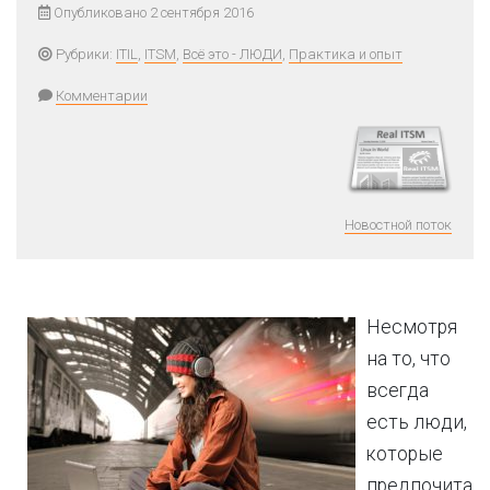
Опубликовано 2 сентября 2016
Рубрики:
ITIL
,
ITSM
,
Всё это - ЛЮДИ
,
Практика и опыт
Комментарии
Новостной поток
Несмотря
на то, что
всегда
есть люди,
которые
предпочита