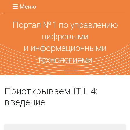
Меню
Портал №1 по управлению
цифровыми
и информационными
технологиями
Приоткрываем ITIL 4:
введение