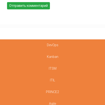
DevOps
Kanban
ITSM
ITIL
PRINCE2
Agile