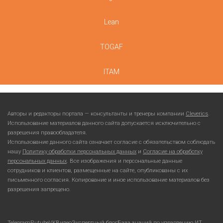
Lean
TOGAF
ITAM
Авторы и редакторы портала — консультанты и тренеры компании
Cleverics
.
Использование материалов данного сайта допускается исключительно с
разрешения правообладателя.
Использование данного сайта означает согласие с обязательством соблюдать
нашу
Политику обработки персональных данных
и
Согласие на обработку
персональных данных
. Все изображения и персональные данные
сотрудников и клиентов, размещенные на сайте, опубликованы с их
письменного согласия. Копирование и иное использование материалов без
разрешения запрещено.
Telegram
Rutube
VKВидео
Экспертный блог
База знаний по управлению ИТ