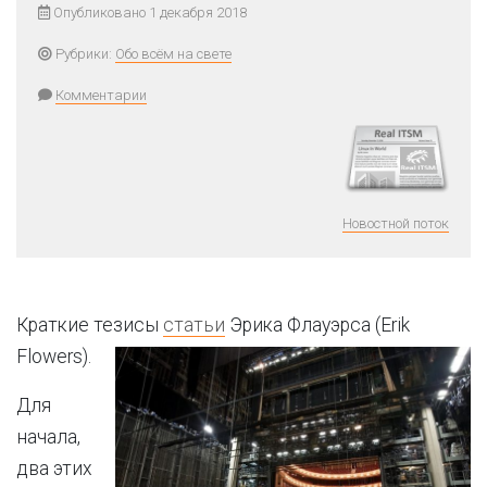
Опубликовано 1 декабря 2018
Рубрики:
Обо всём на свете
Комментарии
Новостной поток
Краткие тезисы
статьи
Эрика Флауэрса (Erik
Flowers).
Для
начала,
два этих