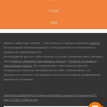
TOGAF
ITAM
Авторы и редакторы портала — консультанты и тренеры компании
Cleverics
.
Использование материалов данного сайта допускается исключительно с
разрешения правообладателя.
Использование данного сайта означает согласие с обязательством соблюдать
нашу
Политику обработки персональных данных
и
Согласие на обработку
персональных данных
. Все изображения и персональные данные
сотрудников и клиентов, размещенные на сайте, опубликованы с их
письменного согласия. Копирование и иное использование материалов без
разрешения запрещено.
Telegram
Rutube
VKВидео
Экспертный блог
База знаний по управлению ИТ
Реестр ITSM- и ESM-систем