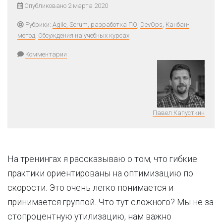
Опубликовано 2 марта 2020
Рубрики:
Agile, Scrum, разработка ПО
,
DevOps
,
Канбан-
метод
,
Обсуждения на учебных курсах
Комментарии
Павел Капусткин
На тренингах я рассказываю о том, что гибкие
практики ориентированы на оптимизацию по
скорости. Это очень легко понимается и
принимается группой. Что тут сложного? Мы не за
стопроцентную утилизацию, нам важно