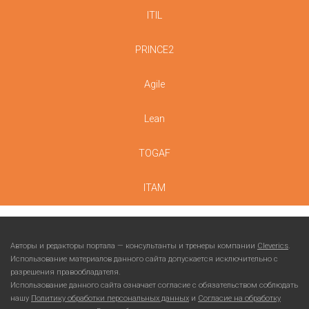
ITIL
PRINCE2
Agile
Lean
TOGAF
ITAM
Авторы и редакторы портала — консультанты и тренеры компании
Cleverics
.
Использование материалов данного сайта допускается исключительно с
разрешения правообладателя.
Использование данного сайта означает согласие с обязательством соблюдать
нашу
Политику обработки персональных данных
и
Согласие на обработку