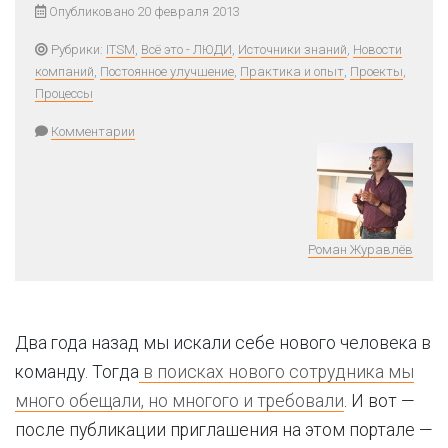
Опубликовано 20 февраля 2013
Рубрики:
ITSM
,
Всё это - ЛЮДИ
,
Источники знаний
,
Новости
компаний
,
Постоянное улучшение
,
Практика и опыт
,
Проекты
,
Процессы
Комментарии
Роман Журавлёв
Два года назад мы искали себе нового человека в
команду. Тогда
в поисках нового сотрудника мы
много обещали, но многого и требовали
. И вот —
после публикации приглашения на этом портале —