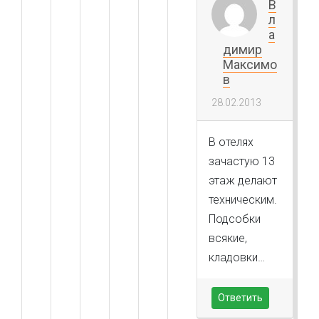
В
л
а
димир
Максимо
в
28.02.2013
В отелях
зачастую 13
этаж делают
техническим.
Подсобки
всякие,
кладовки…
Ответить