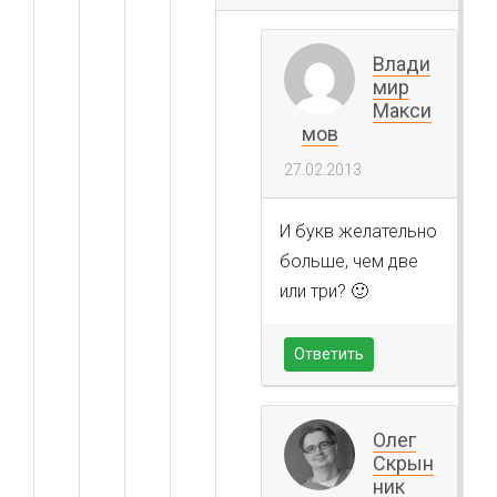
Влади
мир
Макси
мов
27.02.2013
И букв желательно
больше, чем две
или три? 🙂
Ответить
Олег
Скрын
ник