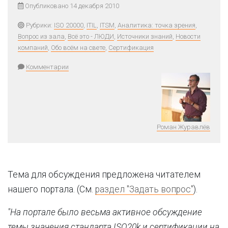
Опубликовано 14 декабря 2010
Рубрики:
ISO 20000
,
ITIL
,
ITSM
,
Аналитика: точка зрения
,
Вопрос из зала
,
Всё это - ЛЮДИ
,
Источники знаний
,
Новости
компаний
,
Обо всём на свете
,
Сертификация
Комментарии
Роман Журавлёв
Тема для обсуждения предложена читателем
нашего портала. (См.
раздел "Задать вопрос"
).
"На портале было весьма активное обсуждение
темы значения стандарта ISO20k и сертификации на