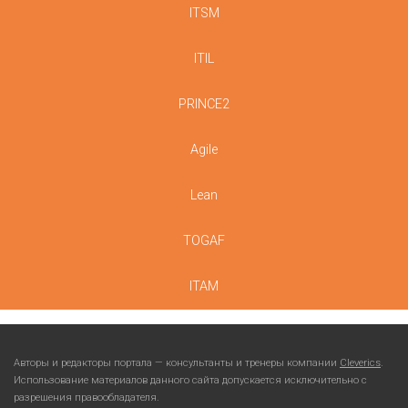
ITSM
ITIL
PRINCE2
Agile
Lean
TOGAF
ITAM
Авторы и редакторы портала — консультанты и тренеры компании
Cleverics
.
Использование материалов данного сайта допускается исключительно с
разрешения правообладателя.