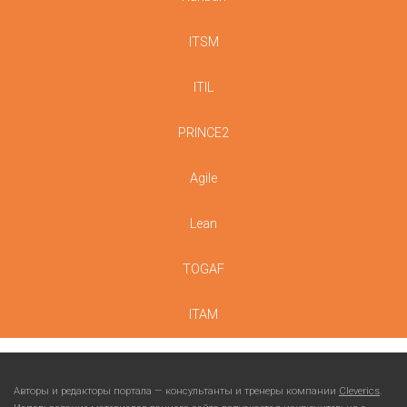
ITSM
ITIL
PRINCE2
Agile
Lean
TOGAF
ITAM
Авторы и редакторы портала — консультанты и тренеры компании
Cleverics
.