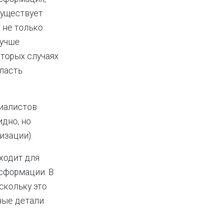
существует
 не только
лучше
которых случаях
бласть
иалистов
идно, но
изации).
ходит для
нсформации. В
скольку это
ные детали