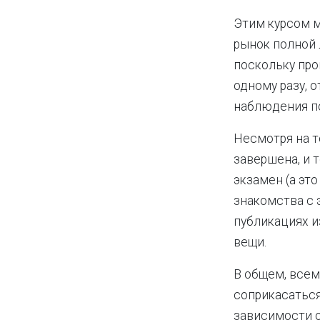
Этим курсом м
рынок полной 
поскольку про
одному разу, 
наблюдения по
Несмотря на т
завершена, и т
экзамен (а это
знакомства с 
публикациях и
вещи.
В общем, всем
соприкасаться
зависимости о