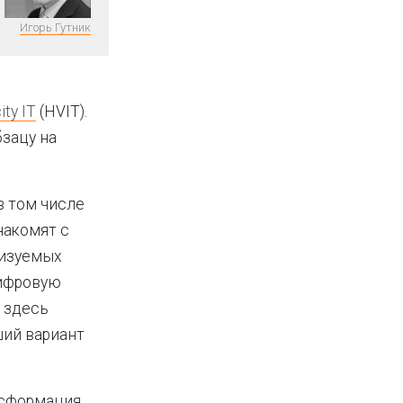
Игорь Гутник
ity IT
(HVIT).
бзацу на
в том числе
знакомят с
лизуемых
цифровую
т здесь
ший вариант
сформация,