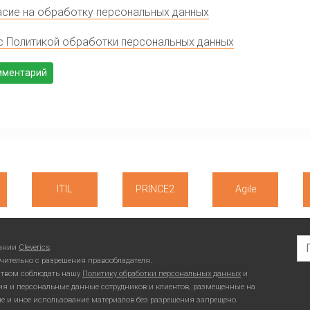
сие на обработку персональных данных
с Политикой обработки персональных данных
ITIL
PRINCE2
Agile
Se
пании
Cleverics
.
чительно с разрешения правообладателя.
ьством соблюдать нашу
Политику обработки персональных данных
и
ия и персональные данные сотрудников и клиентов, размещенные на
ие и иное использование материалов без разрешения запрещено.