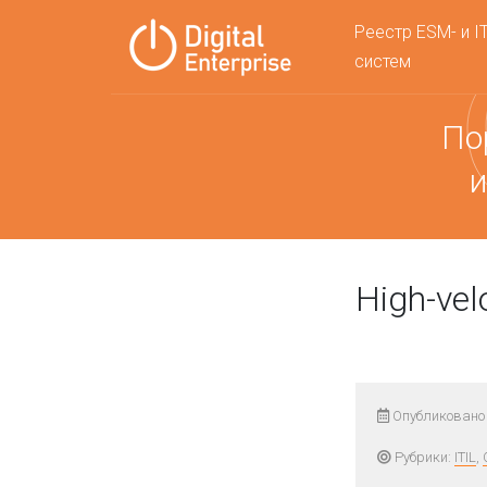
Реестр ESM- и I
систем
По
и
High-velo
Опубликовано 
Рубрики:
ITIL
,