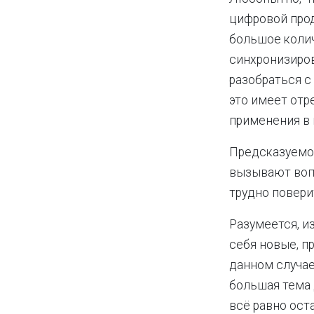
цифровой прод
большое колич
синхронизиров
разобраться с 
это имеет отр
применения в
Предсказуемо
вызывают вопр
трудно поверит
Разумеется, и
себя новые, п
данном случае
большая тема
всё равно ост