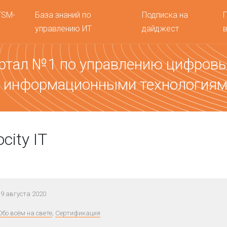
TSM-
База знаний по
Подписка на
управлению ИТ
дайджест
ртал №1 по управлению цифров
 информационными технология
city IT
9 августа 2020
Обо всём на свете
,
Сертификация