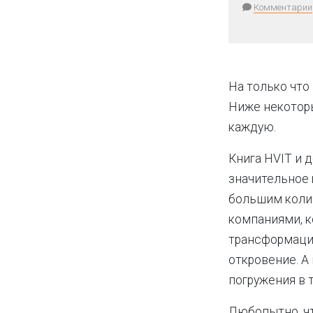
Комментарии
На только что
Ниже некоторы
каждую.
Книга HVIT и
значительное к
большим коли
компаниями, 
трансформацию
откровение. А
погружения в 
Любопытно, ч