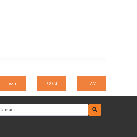
Lean
TOGAF
ITAM
arch for