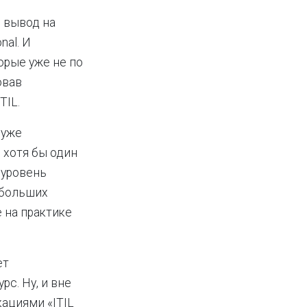
 вывод на
nal. И
орые уже не по
овав
TIL.
 уже
л хотя бы один
, уровень
ебольших
 на практике
ет
с. Ну, и вне
ациями «ITIL