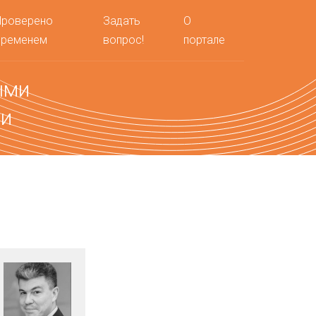
Проверено
Задать
О
временем
вопрос!
портале
ыми
ми