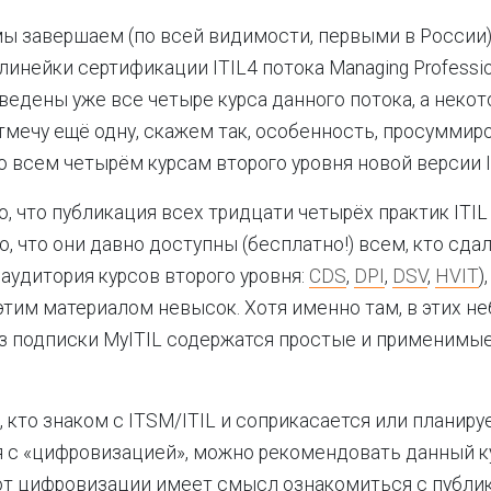
ы завершаем (по всей видимости, первыми в России)
линейки сертификации ITIL4 потока Managing Professio
ведены уже все четыре курса данного потока, а некот
отмечу ещё одну, скажем так, особенность, просуммир
 всем четырём курсам второго уровня новой версии I
о, что публикация всех тридцати четырёх практик ITIL
о, что они давно доступны (бесплатно!) всем, кто сда
 аудитория курсов второго уровня:
CDS
,
DPI
,
DSV
,
HVIT
)
этим материалом невысок. Хотя именно там, в этих н
з подписки MyITIL содержатся простые и применимые
, кто знаком с ITSM/ITIL и соприкасается или планиру
 с «цифровизацией», можно рекомендовать данный кур
т цифровизации имеет смысл ознакомиться с публик