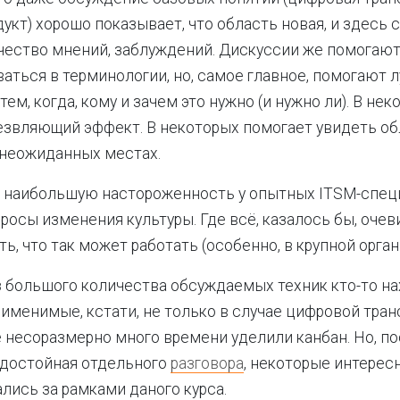
укт) хорошо показывает, что область новая, и здесь 
ество мнений, заблуждений. Дискуссии же помогают
аться в терминологии, но, самое главное, помогают 
тем, когда, кому и зачем это нужно (и нужно ли). В не
езвляющий эффект. В некоторых помогает увидеть о
 неожиданных местах.
 наибольшую настороженность у опытных ITSM-спец
осы изменения культуры. Где всё, казалось бы, очев
ь, что так может работать (особенно, в крупной орган
з большого количества обсуждаемых техник кто-то на
рименимые, кстати, не только в случае цифровой тра
 несоразмерно много времени уделили канбан. Но, по
 достойная отдельного
разговора
, некоторые интерес
ались за рамками даного курса.