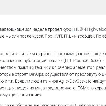
 завершившейся неделе провёл курс
ITIL® 4 High-veloc
е мысли после курса. Про HVIT, ITIL «и вообще». По а
 дополнительные материалы программы, включающие 
оличество публикаций практик (ITIL Practice Guide), 
чеством практик/техник и ключевых элементов, реа
которые строят DevOps, осуществляют пресловутую 
 и т.п. Вряд ли люди из мира Agile/DevOps/etc найду
 вот для людей из мира традиционного ITSM это хоро
тему «цифровизации».
то даже обсуждение базовых понятий (цифровая тран