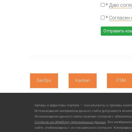
*
Даю согла
*
Согласен 
DevOps
Kanban
ITSM
Авторы и редакторы портала — консультанты и тренеры ком
Использование материалов данного сайта допускается исклю
Использование данного сайта означает согласие с обязател
Согласие на обработку персональных данных
. Все изображен
сайте, опубликованы с их письменного согласия. Копирован