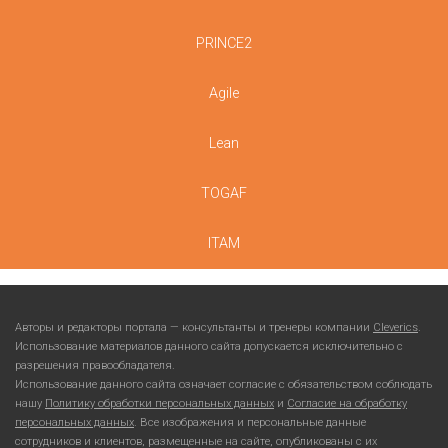
PRINCE2
Agile
Lean
TOGAF
ITAM
Авторы и редакторы портала — консультанты и тренеры компании
Cleverics
.
Использование материалов данного сайта допускается исключительно с
разрешения правообладателя.
Использование данного сайта означает согласие с обязательством соблюдать
нашу
Политику обработки персональных данных
и
Согласие на обработку
персональных данных
. Все изображения и персональные данные
сотрудников и клиентов, размещенные на сайте, опубликованы с их