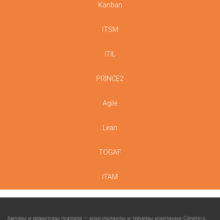
Kanban
ITSM
ITIL
PRINCE2
Agile
Lean
TOGAF
ITAM
Авторы и редакторы портала — консультанты и тренеры компании
Cleverics
.