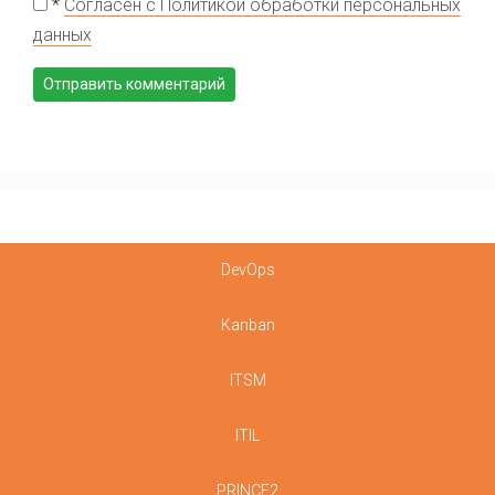
*
Согласен с Политикой обработки персональных
данных
DevOps
Kanban
ITSM
ITIL
PRINCE2