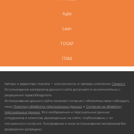
Agile
Lean
TOGAF
ITAM
Авторы и редакторы портала — консультанты и тренеры компании
Cleverics
.
Использование материалов данного сайта допускается исключительно с
разрешения правообладателя.
Использование данного сайта означает согласие с обязательством соблюдать
нашу
Политику обработки персональных данных
и
Согласие на обработку
персональных данных
. Все изображения и персональные данные
сотрудников и клиентов, размещенные на сайте, опубликованы с их
письменного согласия. Копирование и иное использование материалов без
разрешения запрещено.