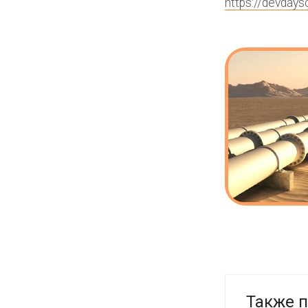
https://devdays
Также п