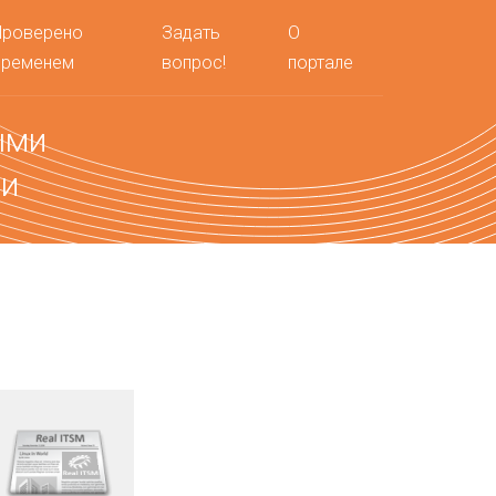
Проверено
Задать
О
временем
вопрос!
портале
ыми
ми