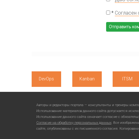
*
Согласен 
DevOps
Kanban
ITSM
Авторы и редакторы портала — консультанты и тренеры ком
Использование материалов данного сайта допускается исклю
Использование данного сайта означает согласие с обязател
Согласие на обработку персональных данных
. Все изображен
сайте, опубликованы с их письменного согласия. Копирован