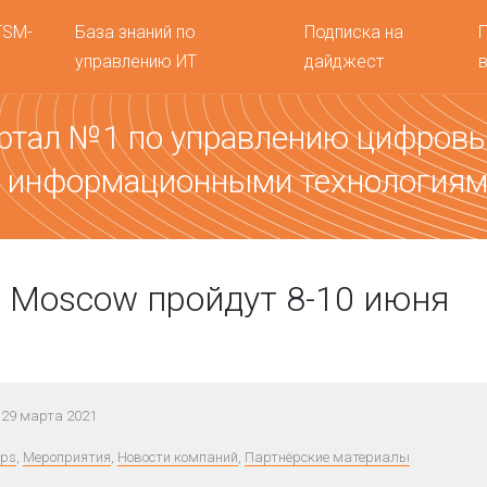
TSM-
База знаний по
Подписка на
управлению ИТ
дайджест
ртал №1 по управлению цифров
 информационными технология
 Moscow пройдут 8-10 июня
29 марта 2021
ps
,
Мероприятия
,
Новости компаний
,
Партнёрские материалы