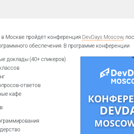
я в Москве пройдёт конференция
DevDays Moscow
, по
ограммного обеспечения. В программе конференции
ые доклады (40+ спикеров)
-классов
нг
опросов-ответов
ные кафе
в:
ограммирования
идерство