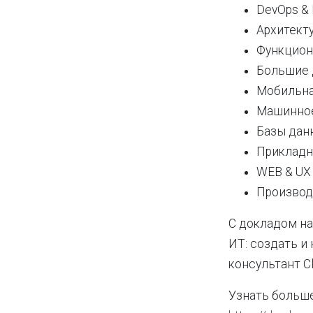
DevOps &
Архитект
Функцион
Большие 
Мобильная
Машинное
Базы дан
Прикладн
WEB & UX
Производ
С докладом на
ИТ: создать и
консультант C
Узнать больш