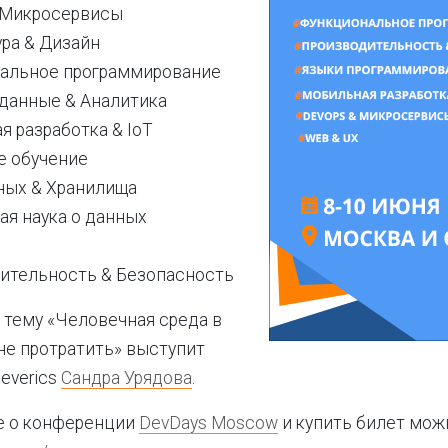
 Микросервисы
ура & Дизайн
альное программирование
данные & Аналитика
 разработка & IoT
 обучение
ных & Хранилища
ая наука о данных
ительность & Безопасность
 тему «Человечная среда в
 не протратить» выступит
leverics
Сандра Урядова
.
е о конференции
DevDays Moscow
и купить билет мож