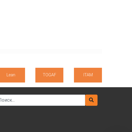
Lean
TOGAF
ITAM
arch for