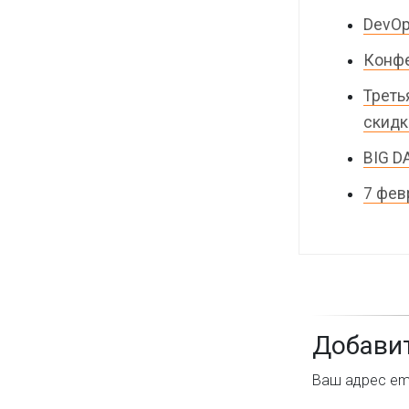
DevOp
Конфе
Треть
скидк
BIG D
7 фев
Добави
Ваш адрес ema