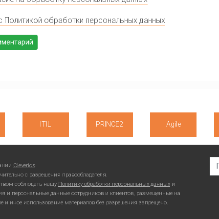
с Политикой обработки персональных данных
ITIL
PRINCE2
Agile
Se
пании
Cleverics
.
чительно с разрешения правообладателя.
ьством соблюдать нашу
Политику обработки персональных данных
и
ия и персональные данные сотрудников и клиентов, размещенные на
ие и иное использование материалов без разрешения запрещено.