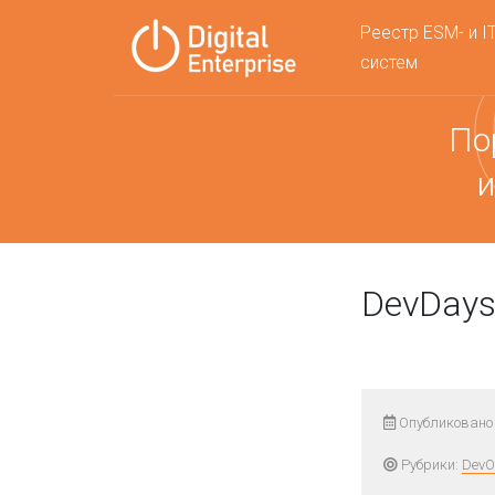
Реестр ESM- и I
систем
По
и
DevDays
Опубликовано 
Рубрики:
DevO