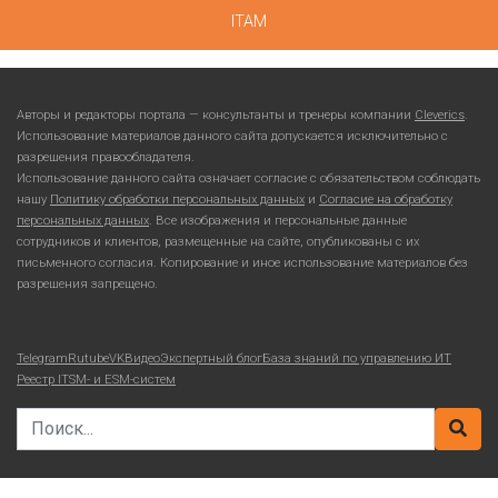
ITAM
Авторы и редакторы портала — консультанты и тренеры компании
Cleverics
.
Использование материалов данного сайта допускается исключительно с
разрешения правообладателя.
Использование данного сайта означает согласие с обязательством соблюдать
нашу
Политику обработки персональных данных
и
Согласие на обработку
персональных данных
. Все изображения и персональные данные
сотрудников и клиентов, размещенные на сайте, опубликованы с их
письменного согласия. Копирование и иное использование материалов без
разрешения запрещено.
Telegram
Rutube
VKВидео
Экспертный блог
База знаний по управлению ИТ
Реестр ITSM- и ESM-систем
Search for