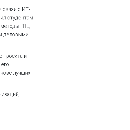
 связи с ИТ-
жил студентам
методы ITIL,
 и деловыми
е проекта и
 его
снове лучших
низаций,