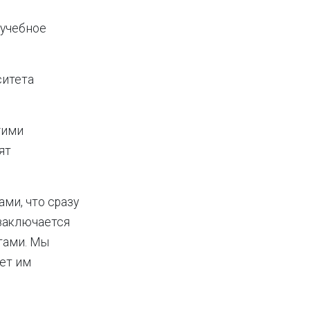
 учебное
ситета
гими
ят
ами, что сразу
 заключается
нтами. Мы
ет им