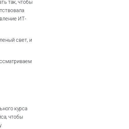
ть так, чтобы
тствовала
авление ИТ-
леный свет, и
рассматриваем
ьного курса
са, чтобы
.