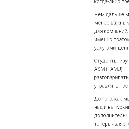
когда-либо пр
Чем дальше мы
менее важным
для компаний,
именно поэтом
услугами, цен
Студенты, из
A&M (TAMU) — 
разговаривать
управлять пос
До того, как 
наши выпускни
дополнительно
теперь являет