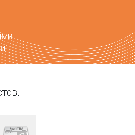
ыми
ми
тов.