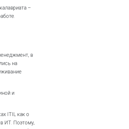
акалавриата –
работе.
менеджмент, в
лись на
луживание
иной и
х ITIL как о
в ИТ. Поэтому,