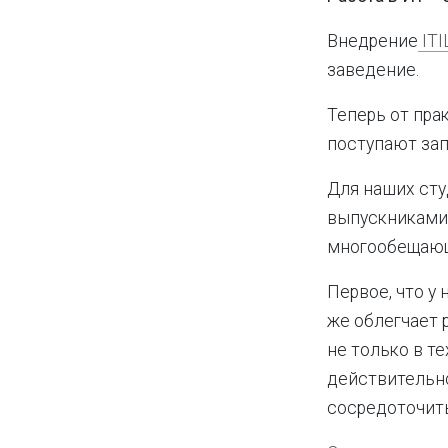
Внедрение
ITI
заведение.
Теперь от пра
поступают за
Для наших сту
выпускниками,
многообещаю
Первое, что у
же облегчает 
не только в т
действительно
сосредоточить