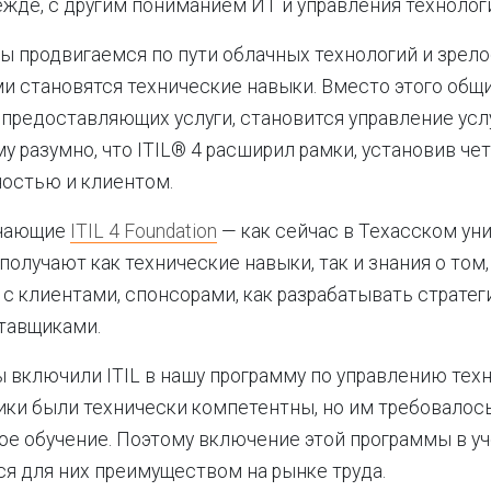
ежде, с другим пониманием ИТ и управления технолог
 продвигаемся по пути облачных технологий и зрело
и становятся технические навыки. Вместо этого общ
 предоставляющих услуги, становится управление услу
у разумно, что ITIL® 4 расширил рамки, установив че
ностью и клиентом.
учающие
ITIL 4 Foundation
— как сейчас в Техасском ун
получают как технические навыки, так и знания о том,
 с клиентами, спонсорами, как разрабатывать стратег
тавщиками.
мы включили ITIL в нашу программу по управлению тех
ки были технически компетентны, но им требовалос
е обучение. Поэтому включение этой программы в у
ся для них преимуществом на рынке труда.