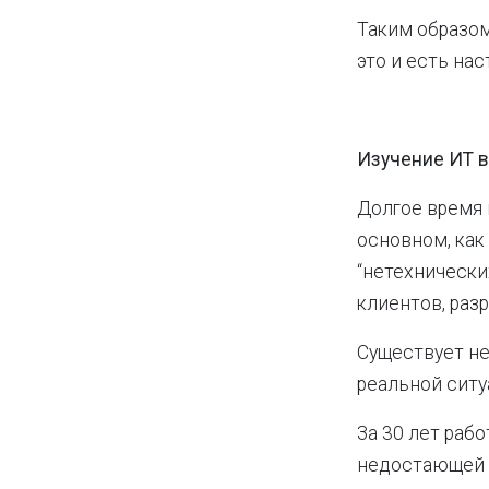
Таким образом
это и есть нас
Изучение ИТ в
Долгое время 
основном, как
“нетехнически
клиентов, разр
Существует н
реальной ситу
За 30 лет рабо
недостающей ч