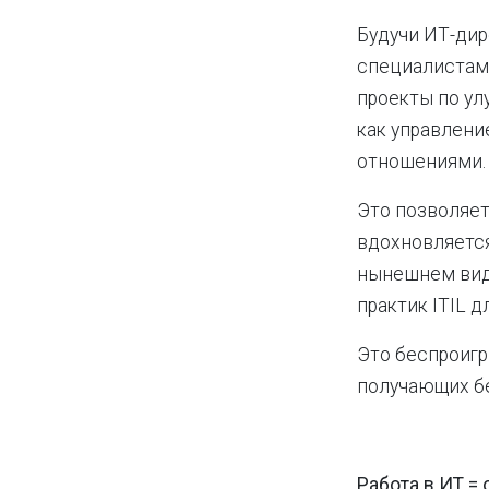
Будучи ИТ-дир
специалистами
проекты по ул
как управлени
отношениями.
Это позволяет
вдохновляется
нынешнем виде
практик ITIL 
Это беспроигр
получающих б
Работа в ИТ =