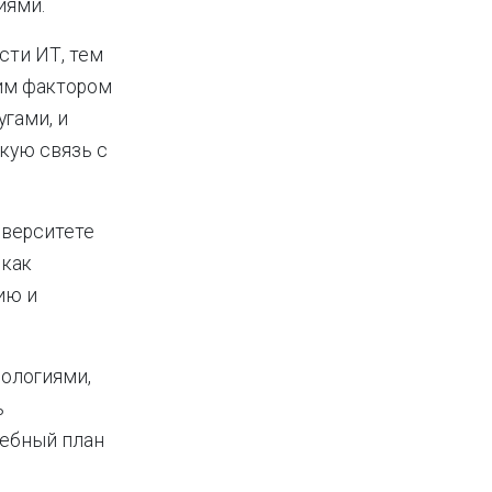
иями.
сти ИТ, тем
им фактором
гами, и
ткую связь с
иверситете
 как
ию и
нологиями,
ь
чебный план