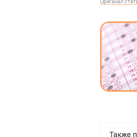
Ориганал стат
Также п