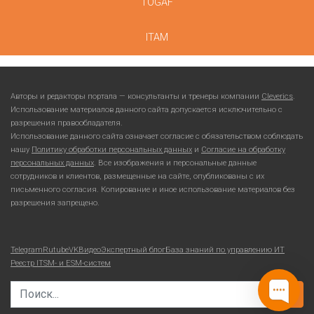
TOGAF
ITAM
Авторы и редакторы портала — консультанты и тренеры компании
Cleverics
.
Использование материалов данного сайта допускается исключительно с
разрешения правообладателя.
Использование данного сайта означает согласие с обязательством соблюдать
нашу
Политику обработки персональных данных
и
Согласие на обработку
персональных данных
. Все изображения и персональные данные
сотрудников и клиентов, размещенные на сайте, опубликованы с их
письменного согласия. Копирование и иное использование материалов без
разрешения запрещено.
Telegram
Rutube
VKВидео
Экспертный блог
База знаний по управлению ИТ
Реестр ITSM- и ESM-систем
Search for