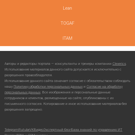
Lean
TOGAF
ITAM
Авторы и редакторы портала — консультанты и тренеры компании
Cleverics
.
Использование материалов данного сайта допускается исключительно с
разрешения правообладателя.
Использование данного сайта означает согласие с обязательством соблюдать
нашу
Политику обработки персональных данных
и
Согласие на обработку
персональных данных
. Все изображения и персональные данные
сотрудников и клиентов, размещенные на сайте, опубликованы с их
письменного согласия. Копирование и иное использование материалов без
разрешения запрещено.
Telegram
Rutube
VKВидео
Экспертный блог
База знаний по управлению ИТ