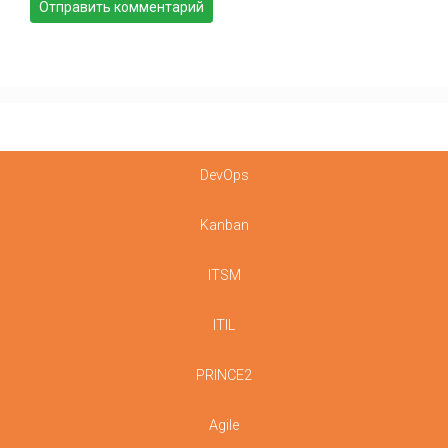
DevOps
Kanban
ITSM
ITIL
PRINCE2
Agile