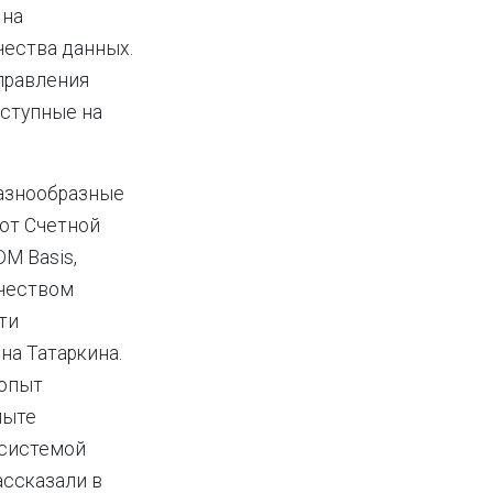
 на
ества данных.
управления
оступные на
азнообразные
 от Счетной
M Basis,
ачеством
ти
на Татаркина.
 опыт
пыте
 системой
ассказали в