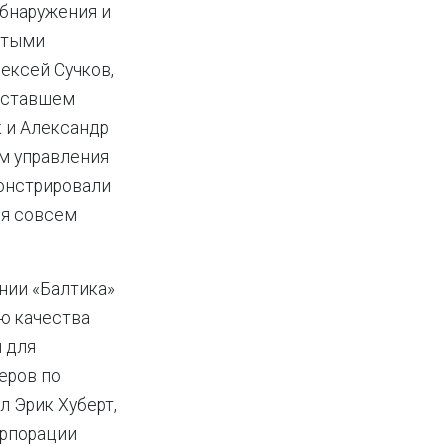
обнаружения и
стыми
ексей Сучков,
, ставшем
к и Александр
м управления
монстрировали
ся совсем
нии «Балтика»
ю качества
ы для
еров по
 Эрик Хуберт,
орпорации