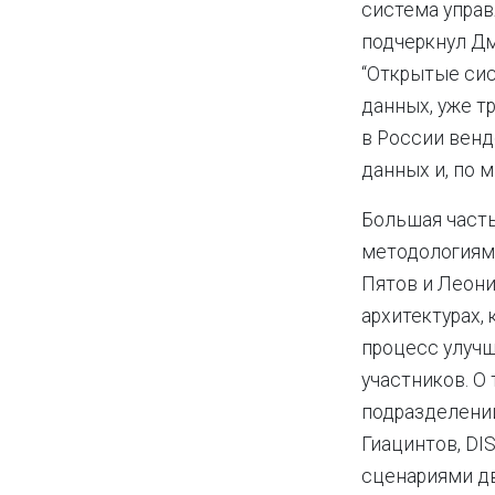
система управ
подчеркнул Д
“Открытые си
данных, уже т
в России венд
данных и, по 
Большая част
методологиям
Пятов и Леони
архитектурах,
процесс улучш
участников. О
подразделений
Гиацинтов, DI
сценариями дв