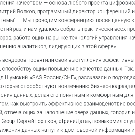
ления качеством — основа любого проекта цифровиз
митрий Волков, программный директор конференций 
стемы”. — Мы проводим конференцию, посвященную к
ретий раз, и нам удалось собрать практически всех п
оров, работающих на рынке технологий управления к
мнению аналитиков, лидирующих в этой сфере».
ь вендоров посвятили свои выступления эффективн
, способствующим повышению качества данных. Так,
д Шумский, «SAS Россия/СНГ», рассказали о подходах
 которые способствуют вовлечению бизнес-подразде
ения данных, делая его понятным и комфортным для
 том, как выстроить эффективное взаимодействие вс
, отвечающих за наполнение озера данных, говорил и
S Group. Сергей Горшков, «ТриниДата», познакомил слу
ижения данных на пути к достоверной информации и