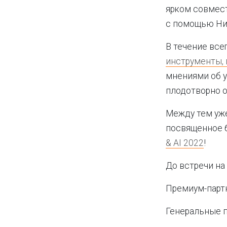
ярком совмес
с помощью Ник
В течение все
инструменты, 
мнениями об 
плодотворно о
Между тем уже
посвященное 
& AI 2022
!
До встречи на
Премиум-партне
Генеральные п