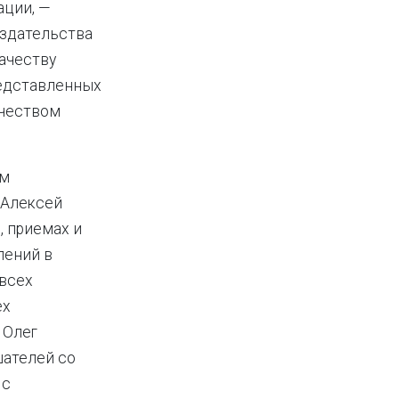
ации, —
издательства
ачеству
редставленных
ачеством
ым
 Алексей
, приемах и
лений в
 всех
ех
 Олег
шателей со
 с