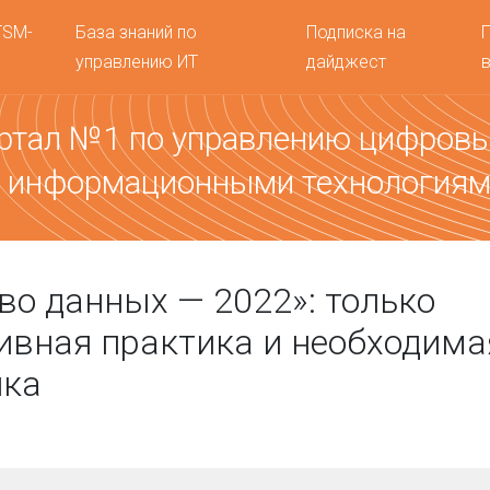
TSM-
База знаний по
Подписка на
управлению ИТ
дайджест
ртал №1 по управлению цифров
 информационными технология
во данных — 2022»: только
вная практика и необходима
ика