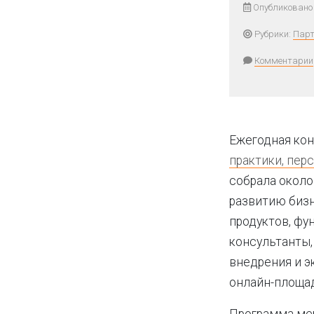
Опубликовано
Рубрики:
Парт
Комментарии
Ежегодная ко
практики, пер
собрала около
развитию бизн
продуктов, фу
консультанты,
внедрения и э
онлайн-площа