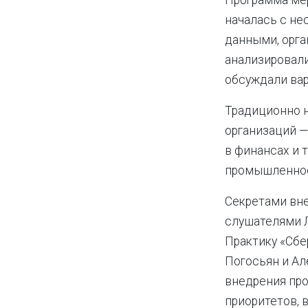
Программа ме
началась с не
данными, орга
анализировали 
обсуждали вар
Традиционно 
организаций —
в финансах и 
промышленнос
Секретами вн
слушателями Л
Практику «Сбе
Погосьян и Ал
внедрения пр
приоритетов, 