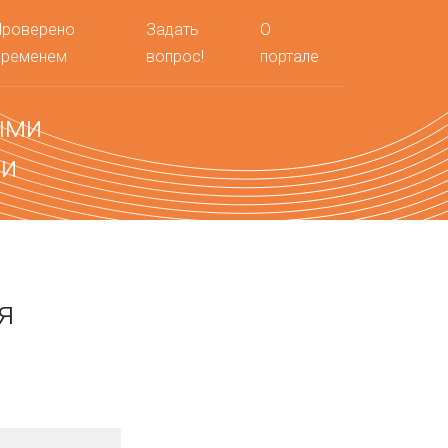
Проверено
Задать
О
временем
вопрос!
портале
ыми
ми
я