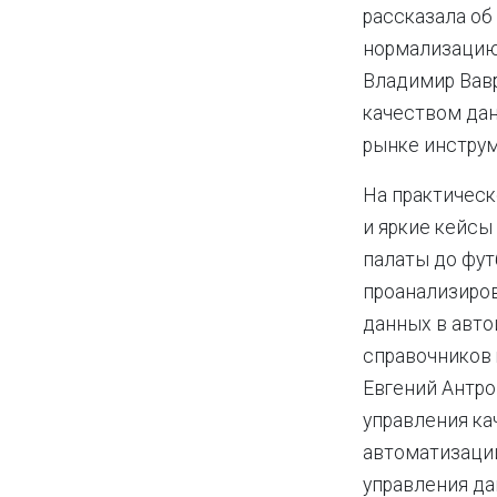
рассказала об
нормализацию
Владимир Вавр
качеством дан
рынке инструм
На практичес
и яркие кейсы
палаты до фут
проанализиро
данных в авто
справочников 
Евгений Антро
управления ка
автоматизации
управления да