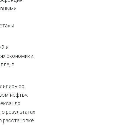
нференция
тивными
о
ета» и
ий и
ях экономики:
вле, в
лились со
ром нефть».
лександр
 о результатах
о расстановке