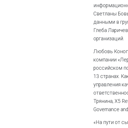
информационн
Светланы Бовы
данными в гру
Глеба Ларичев
организаций.
Любовь Коноп
компании «Лер
российском п
13 странах. К
управления ка
ответственнос
Трянина, X5 Ret
Governance and
«На пути от с