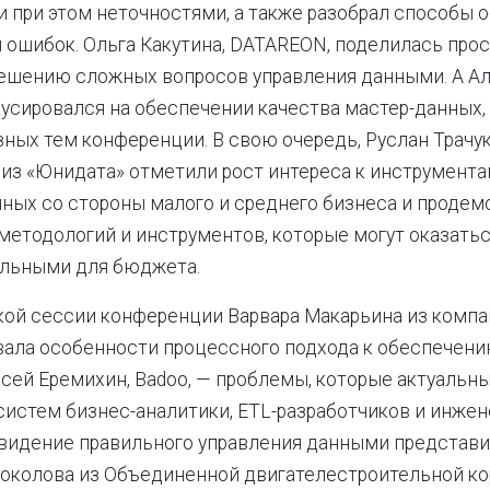
при этом неточностями, а также разобрал способы 
 ошибок. Ольга Какутина, DATAREON, поделилась про
ешению сложных вопросов управления данными. А Ал
кусировался на обеспечении качества мастер-данных
зных тем конференции. В свою очередь, Руслан Трачу
из «Юнидата» отметили рост интереса к инструмента
ных со стороны малого и среднего бизнеса и проде
етодологий и инструментов, которые могут оказать
льными для бюджета.
кой сессии конференции Варвара Макарьина из компа
ала особенности процессного подхода к обеспечени
ксей Еремихин, Badoo, — проблемы, которые актуальн
систем бизнес-аналитики, ETL-разработчиков и инжен
видение правильного управления данными представил
а Соколова из Объединенной двигателестроительной к