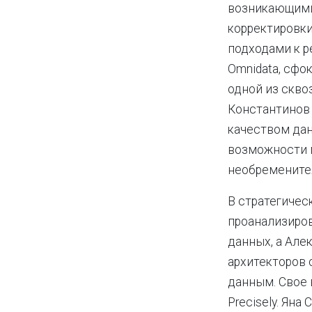
возникающими 
корректировки
подходами к р
Omnidata, сфо
одной из скво
Константинов 
качеством дан
возможности м
необремените
В стратегичес
проанализиров
данных, а Але
архитекторов 
данным. Свое 
Precisely. Ян