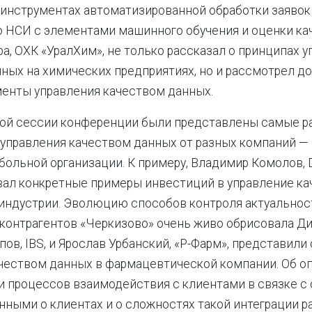
 инструментах автоматизированной обработки заявок
 НСИ с элементами машинного обучения и оценки кач
а, ОХК «УралХим», не только рассказал о принципах 
ных на химических предприятиях, но и рассмотрел д
енты управления качеством данных.
кой сессии конференции были представлены самые р
 управления качеством данных от разных компаний —
больной организации. К примеру, Владимир Комолов, D
вал конкретные примеры инвестиций в управление к
индустрии. Эволюцию способов контроля актуальнос
контрагентов «Черкизово» очень живо обрисовала Ди
пов, IBS, и Ярослав Урбанский, «Р-Фарм», представили
чеством данных в фармацевтической компании. Об о
 процессов взаимодействия с клиентами в связке с
нными о клиентах и о сложностях такой интеграции р