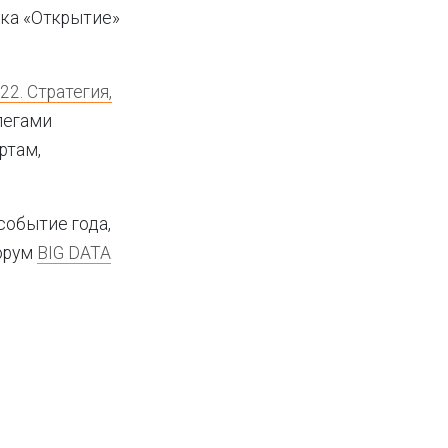
ка «Открытие»
2. Стратегия,
легами
ртам,
событие года,
орум
BIG DATA