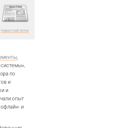
Новостной поток
рументы,
 системы»,
ора по
тов и
ки и
учали опыт
 офлайн- и