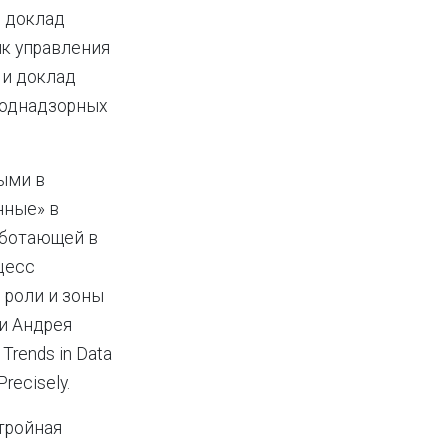
 доклад
к управления
 и доклад
поднадзорных
ыми в
нные» в
аботающей в
цесс
 роли и зоны
и Андрея
Trends in Data
recisely.
тройная