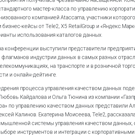
роприятия получилась чрезвычайно насыщенной. Ко
стандартного мастер-класса по управлению корпора
низованного компанией Ataccama, участники которог
бизнес-кейсы от Tele2, X5 RetailGroup и «Яндекс.Марк
ианты использования каталогов данных.
на конференции выступили представители предприят
 флагманов индустрии данных в самых разных отрасл
телекоммуникациях, на транспорте и в розничной торго
ти и онлайн-дейтинге.
едрения процесса управления качеством данных поде
юбовь Кайдалова и Ольга Тюнина из компании «Газп
ра» по управлению качеством данных представили А
ексей Калинов. Екатерина Моисеева, Tele2, рассказала
омышленной системы управления качеством данных, 
выборе инструментов и интеграции с корпоративными