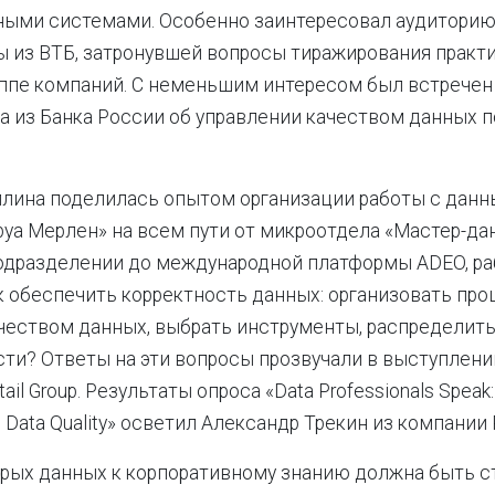
ыми системами. Особенно заинтересовал аудиторию
 из ВТБ, затронувшей вопросы тиражирования практи
ппе компаний. С неменьшим интересом был встречен
а из Банка России об управлении качеством данных 
лина поделилась опытом организации работы с данн
уа Мерлен» на всем пути от микроотдела «Мастер-да
одразделении до международной платформы ADEO, р
ак обеспечить корректность данных: организовать про
чеством данных, выбрать инструменты, распределить
ти? Ответы на эти вопросы прозвучали в выступлени
ail Group. Результаты опроса «Data Professionals Speak: 
 Data Quality» осветил Александр Трекин из компании P
ырых данных к корпоративному знанию должна быть с