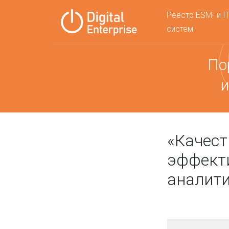
Реестр ESM- и I
систем
По
и
«Качест
эффекти
аналит