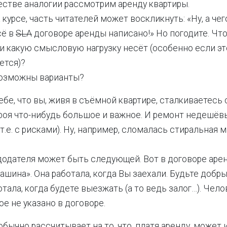
ачестве аналогии рассмотрим аренду квартиры.
а курсе, часть читателей может воскликнуть: «Ну, а чег
сё в
SLA
договоре аренды написано!» Но погодите. Чт
 и какую смысловую нагрузку несёт (особенно если эт
ется)?
возможны варианты?
бе, что вы, живя в съёмной квартире, сталкиваетесь с
роя что-нибудь большое и важное. И ремонт недешёв
т.е. с рисками). Ну, например, сломалась стиральная 
одателя может быть следующей. Вот в договоре арен
ашина». Она работала, когда Вы заехали. Будьте добры
тала, когда будете выезжать (а то ведь залог…). Чел
ое не указано в договоре.
обычно рассчитывает на то, что, платя аренду, может