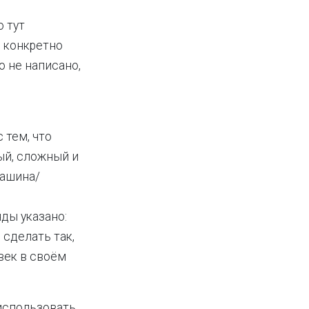
о тут
о конкретно
о не написано,
 тем, что
ый, сложный и
машина/
ды указано:
 сделать так,
овек в своём
 использовать