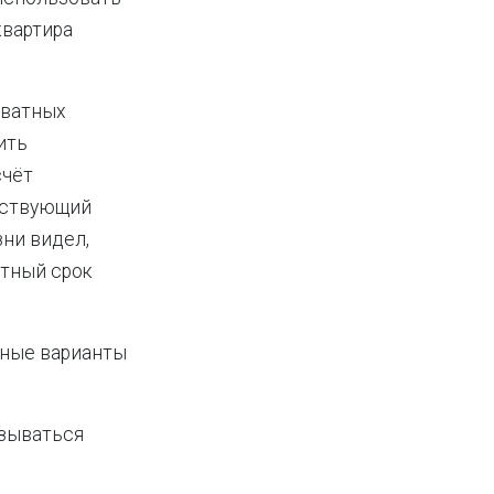
квартира
кватных
ить
счёт
етствующий
зни видел,
нтный срок
ичные варианты
азываться