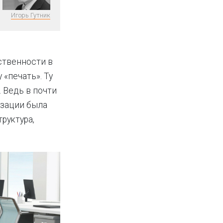
Игорь Гутник
ственности в
 «печать». Ту
 Ведь в почти
изации была
руктура,