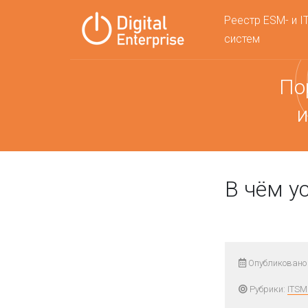
Реестр ESM- и I
систем
По
и
В чём ус
Опубликовано 
Рубрики:
ITSM