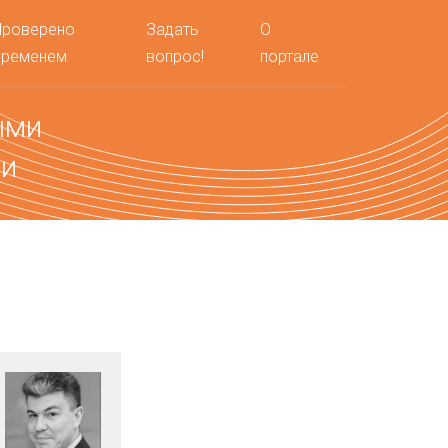
Проверено
Задать
О
временем
вопрос!
портале
ыми
ми