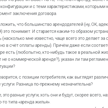
й конфигурации и с теми характеристиками, которыми 
омент заключения договора.
ложить, что большинство арендодателей (ну, ОК, аде
) это понимает. И старается каким-то образом устран
 (насколько мне известно, чаще всего это делает за 
 но в счёт оплаты аренды). Причём даже если соотв
оре есть (любопытно, кто-нибудь такое в реальной жи
т не о коммерческой аренде?), указан ли там регламе
туации?
говорится, с позиции потребителя, как выглядят разл
е услуги. Разница по-прежнему незначительна?
 это разные услуги, хоть они и будут, скорее всего, н
о-то типа «аренда жилья».