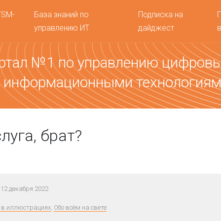
TSM-
База знаний по
Подписка на
управлению ИТ
дайджест
ртал №1 по управлению цифров
 информационными технология
луга, брат?
12 декабря 2022
 в иллюстрациях
,
Обо всём на свете