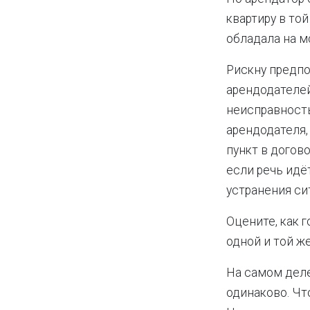
квартиру в то
обладала на м
Рискну предпо
арендодателей
неисправность
арендодателя,
пункт в догов
если речь идё
устранения си
Оцените, как 
одной и той ж
На самом деле,
одинаково. Чт