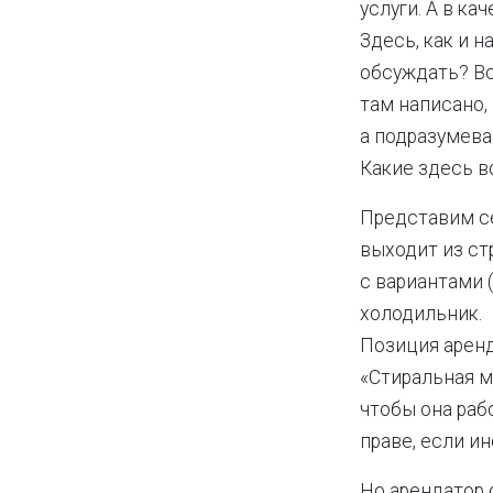
услуги. А в к
Здесь, как и н
обсуждать? В
там написано,
а подразумева
Какие здесь 
Представим се
выходит из ст
с вариантами (
холодильник.
Позиция аренд
«Стиральная м
чтобы она рабо
праве, если ин
Но арендатор 