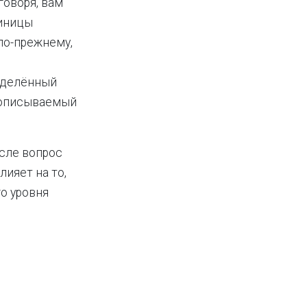
говоря, вам
диницы
 по-прежнему,
ределённый
И описываемый
исле вопрос
лияет на то,
о уровня