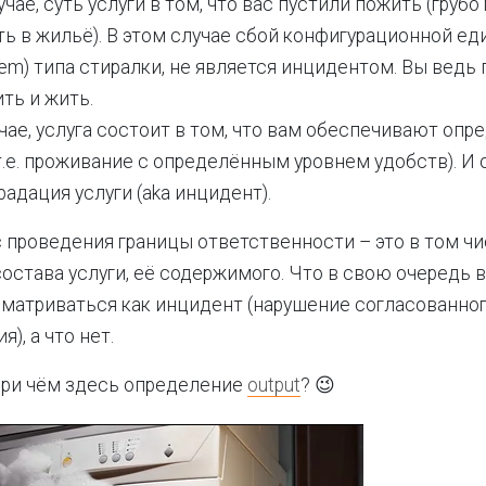
чае, суть услуги в том, что вас пустили пожить (грубо 
ь в жильё). В этом случае сбой конфигурационной е
 item) типа стиралки, не является инцидентом. Вы ведь
ть и жить.
учае, услуга состоит в том, что вам обеспечивают оп
т.е. проживание с определённым уровнем удобств). 
радация услуги (aka инцидент).
с проведения границы ответственности – это в том ч
остава услуги, её содержимого. Что в свою очередь в
сматриваться как инцидент (нарушение согласованног
), а что нет.
при чём здесь определение
output
? 😉