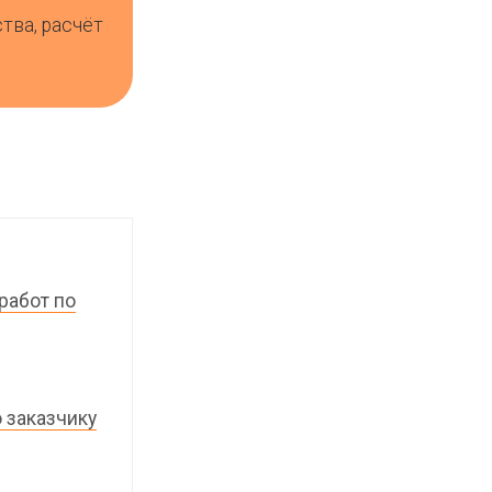
ства, расчёт
работ по
 заказчику