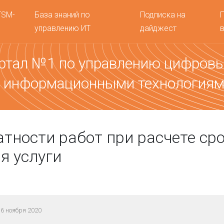
TSM-
База знаний по
Подписка на
управлению ИТ
дайджест
ртал №1 по управлению цифров
 информационными технология
атности работ при расчете ср
я услуги
6 ноября 2020