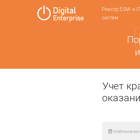
Реестр ESM- и I
систем
По
и
Учет кр
оказани
Опубликовано 