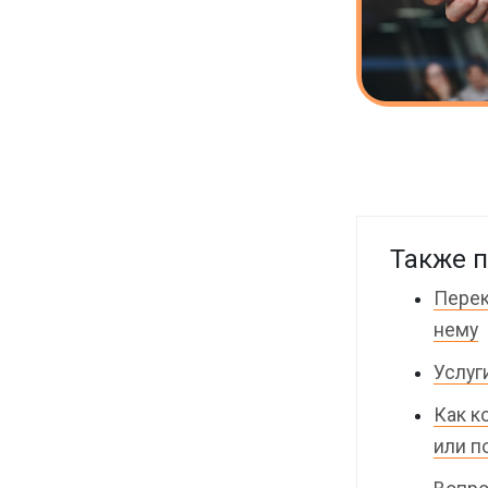
Также п
Перек
нему
Услуг
Как к
или п