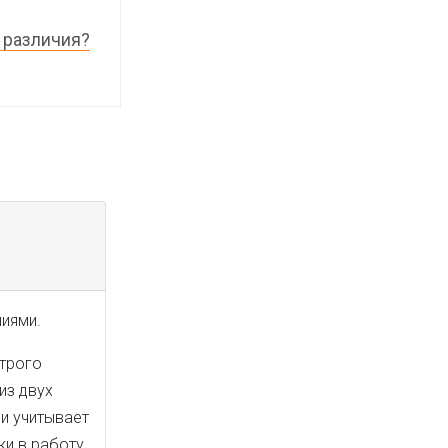
и различия?
ниями.
строго
из двух
и учитывает
ки в работу