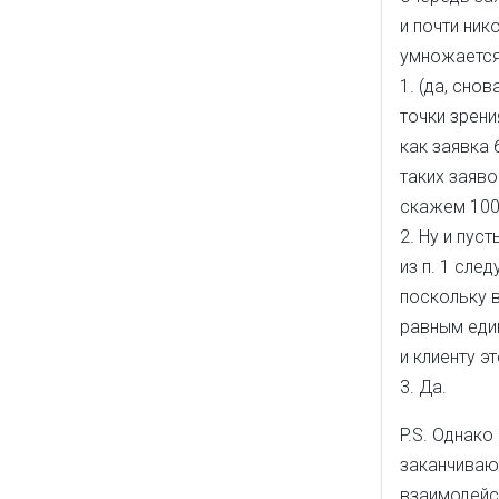
и почти ник
умножается
1. (да, сно
точки зрен
как заявка 
таких заяво
скажем 100-
2. Ну и пус
из п. 1 сле
поскольку 
равным един
и клиенту э
3. Да.
P.S. Однако
заканчивают
взаимодейс