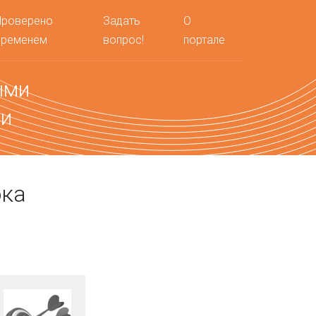
Проверено
Задать
О
временем
вопрос!
портале
ыми
ми
ока