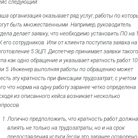
ейс следующий:
аша организация оказывает ряд услуг, работы по кото
огут быть множественными. Например, руководитель
тдела делает заявку, что необходимо установить ПО на 
К его сотрудников. Или от клиента поступила заявка на
зготовление 5 ЭЦП. Диспетчер принимает заявки таког
ипа как одно обращение и указывает кратность работ 10
ли 5. Инженер выполняя работы по обращению может
честь эту кратность при фиксации трудозатрат, с учетом
ого что норма на одну работу заранее четко определена.
сходя из описанного кейса возникает несколько
опросов:
Логично предположить, что кратность работ должна
влиять не только на трудозатраты, но и на срок
предоставления услуги (если это заранее оговорено