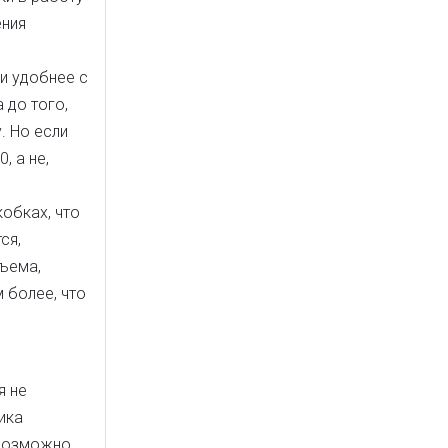
ения
 и удобнее с
 до того,
. Но если
, а не,
кобках, что
ся,
ъема,
м более, что
я не
ика
(возможно