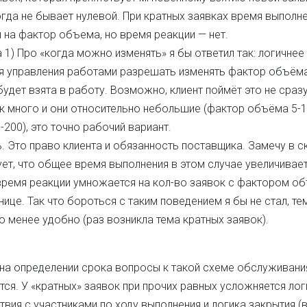
огда не бывает нулевой. При кратных заявках время выполн
 на фактор объема, но время реакции — нет.
ва 1) Про «когда можно изменять» я бы ответил так: логичнее
ия управления работами разрешать изменять фактор объёма
будет взята в работу. Возможно, клиент поймёт это не сразу
к много и они относительно небольшие (фактор объёма 5-10
200), это точно рабочий вариант.
ть. Это право клиента и обязанность поставщика. Замечу в с
дует, что общее время выполнения в этом случае увеличивает
время реакции умножается на кол-во заявок с фактором об
ице. Так что бороться с таким поведением я бы не стал, те
то менее удобно (раз возникла тема кратных заявок).
 на определении срока вопросы к такой схеме обслуживани
ся. У «кратных» заявок при прочих равных усложняется лог
твия с участниками по ходу выполнения и логика закрытия 