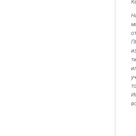
К
Н
м
о
П
и
т
и
у
т
И
в