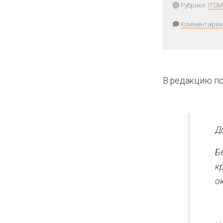
Рубрики:
ITSM
Комментарии
В редакцию по
Д
Б
к
о