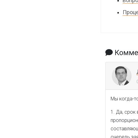
Вопро
Проце
Коммен
Мы когда-т
1. Да, срок
пропорциона
составляющ
очередь зая