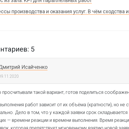
с из зала: KPI для параллельных работ
ссы производства и оказания услуг. В чём сходства 
тариев: 5
Дмитрий Исайченко
09.11.2020
о просчитывали такой вариант, готов поделиться соображе
 выполнения работ зависит от их объёма (кратности), но не 
льно. Дело в том, что у каждой заявки срок складывается 
их — времени реакции и времени выполнения. Время реакци
вок, которая препятствует мгновенному взятию новой заяв