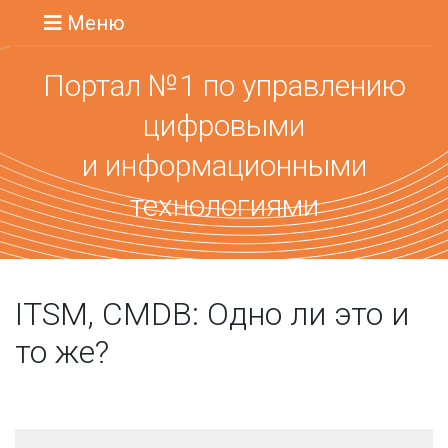
Меню
Портал №1 по управлению
цифровыми
и информационными
технологиями
ITSM, CMDB: Одно ли это и
то же?