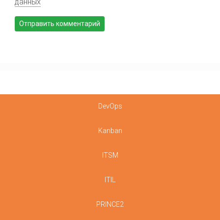
данных
DevOps
Kanban
ITSM
ITIL
PRINCE2