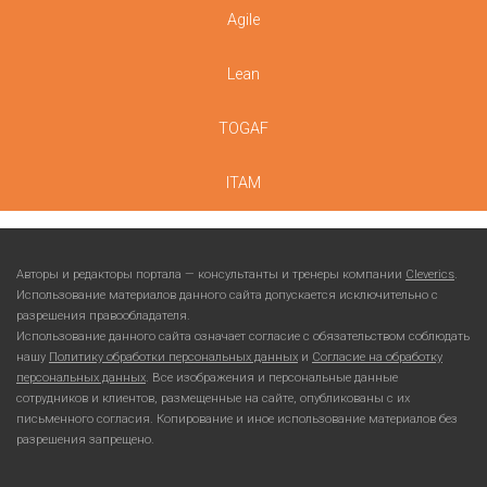
Agile
Lean
TOGAF
ITAM
Авторы и редакторы портала — консультанты и тренеры компании
Cleverics
.
Использование материалов данного сайта допускается исключительно с
разрешения правообладателя.
Использование данного сайта означает согласие с обязательством соблюдать
нашу
Политику обработки персональных данных
и
Согласие на обработку
персональных данных
. Все изображения и персональные данные
сотрудников и клиентов, размещенные на сайте, опубликованы с их
письменного согласия. Копирование и иное использование материалов без
разрешения запрещено.