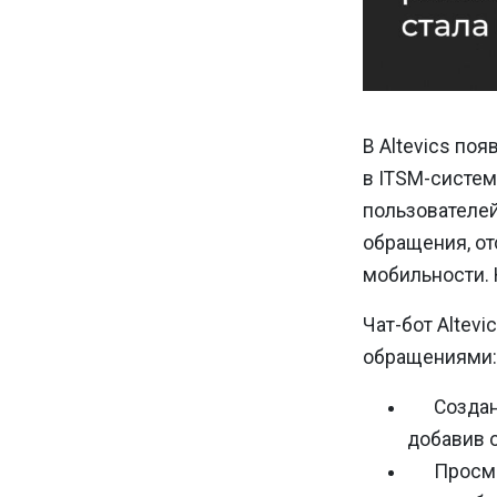
В Altevics по
в ITSM-систем
пользователей
обращения, от
мобильности. 
Чат-бот Altev
обращениями:
Создан
добавив 
Просмо