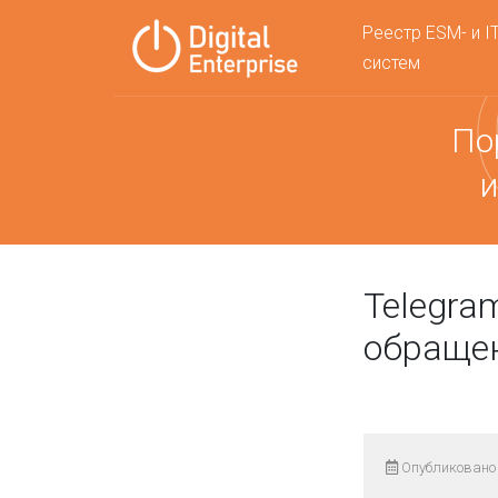
Реестр ESM- и I
систем
По
и
Telegram
обраще
Опубликовано 