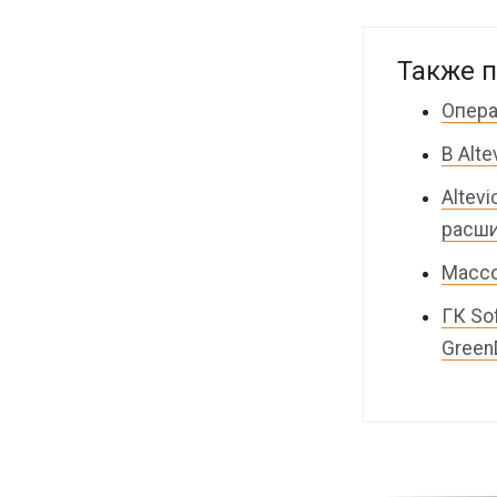
Также п
Опера
В Alt
Altev
расши
Массо
ГК So
Green