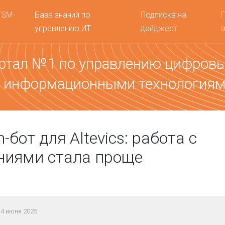
TSM-
База знаний по
Подписка на
управлению ИТ
дайджест
ртал №1 по управлению цифров
 информационными технология
-бот для Altevics: работа с
ниями стала проще
4 июня 2025