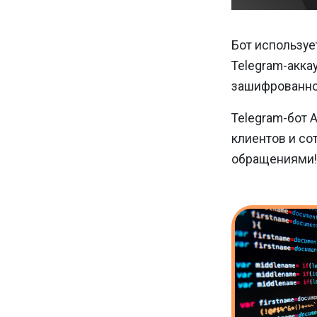
Бот используе
Telegram-акка
зашифрованном
Telegram-бот 
клиентов и со
обращениями!