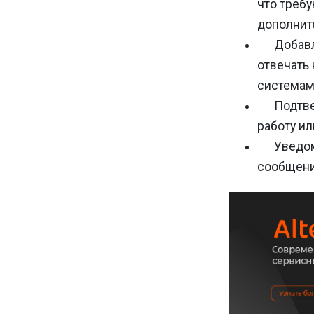
что треб
дополнит
Добавл
отвечать
системам
Подтв
работу ил
Уведом
сообщени