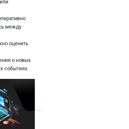
 или
оперативно
сь между
жно оценить
ения о новых
х событиях.