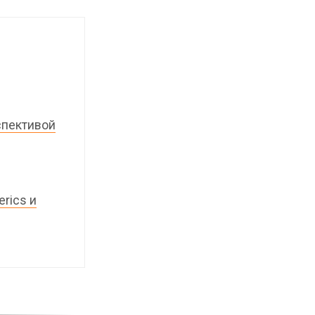
спективой
erics и