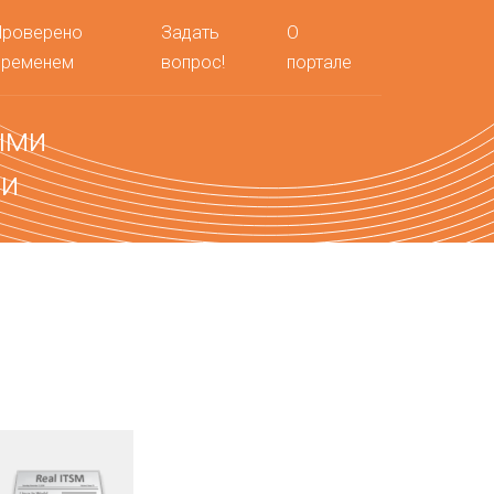
Проверено
Задать
О
временем
вопрос!
портале
ыми
ми