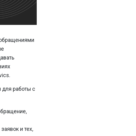
с обращениями
ие
давать
виях
ics.
 для работы с
обращение,
заявок и тех,