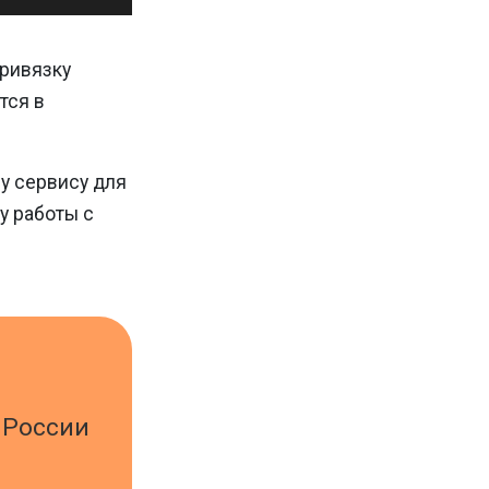
привязку
тся в
му сервису для
у работы с
 России