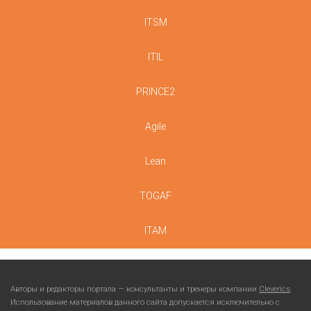
ITSM
ITIL
PRINCE2
Agile
Lean
TOGAF
ITAM
Авторы и редакторы портала — консультанты и тренеры компании
Cleverics
.
Использование материалов данного сайта допускается исключительно с