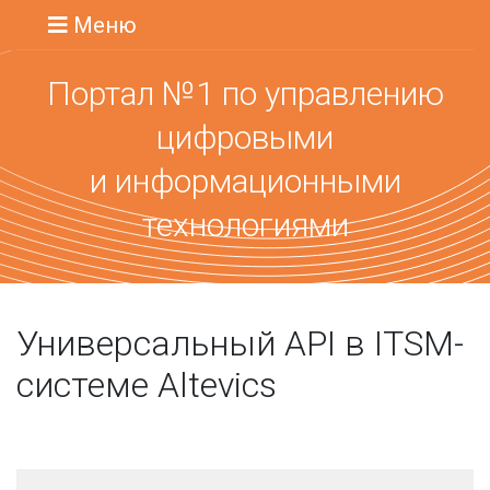
Меню
Портал №1 по управлению
цифровыми
и информационными
технологиями
Универсальный API в ITSM-
системе Altevics