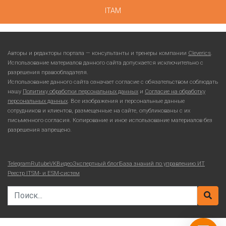
ITAM
Авторы и редакторы портала — консультанты и тренеры компании
Cleverics
.
Использование материалов данного сайта допускается исключительно с
разрешения правообладателя.
Использование данного сайта означает согласие с обязательством соблюдать
нашу
Политику обработки персональных данных
и
Согласие на обработку
персональных данных
. Все изображения и персональные данные
сотрудников и клиентов, размещенные на сайте, опубликованы с их
письменного согласия. Копирование и иное использование материалов без
разрешения запрещено.
Telegram
Rutube
VKВидео
Экспертный блог
База знаний по управлению ИТ
Реестр ITSM- и ESM-систем
Search for