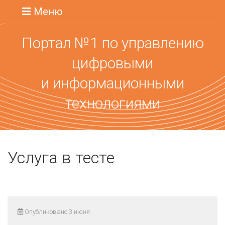
Меню
Портал №1 по управлению
цифровыми
и информационными
технологиями
Услуга в тесте
Опубликовано 3 июня