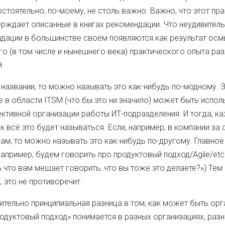
стоятельно, по-моему, не столь важно. Важно, что этот пр
ерждает описанные в книгах рекомендации. Что неудивитель
ндации в большинстве своём появляются как результат ос
о (в том числе и нынешнего века) практического опыта ра
.
 названии, то можно называть это как-нибудь по-модному. З
 в области ITSM (что бы это ни значило) может быть испол
тивной организации работы ИТ-подразделения. И тогда, ка
к всё это будет называться. Если, например, в компании за 
ам, то можно называть это как-нибудь по-другому. Главное
апример, будем говорить про продуктовый подход/Agile/etc.
А что вам мешает говорить, что вы тоже это делаете?») Тем 
L это не противоречит.
ительно принципиальная разница в том, как может быть ор
одуктовый подход» понимается в разных организациях, раз