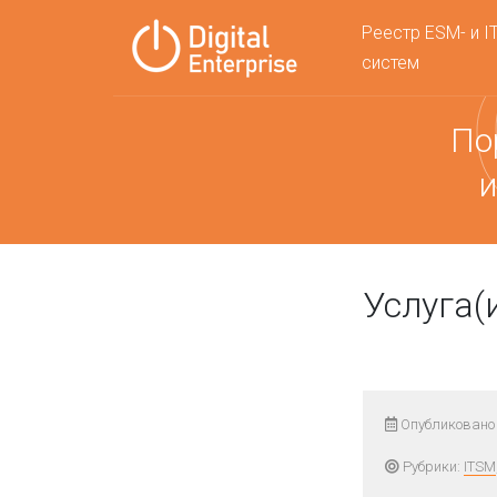
Реестр ESM- и I
систем
По
и
Услуга(
Опубликовано 
Рубрики:
ITSM