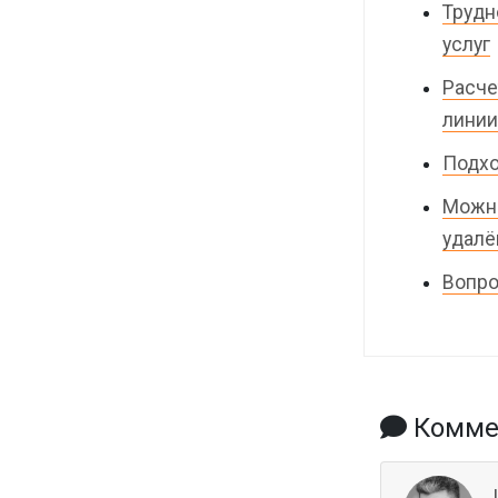
Трудн
услуг
Расче
линии
Подхо
Можно
удалё
Вопро
Коммен