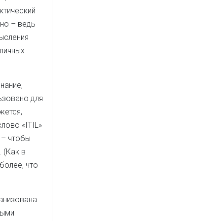
актический
но – ведь
мысления
зличных
нание,
ьзовано для
жется,
слово «ITIL»
 – чтобы
 (Как в
более, что
ганизована
ными