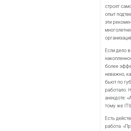
строят само
опыт подтв
эти рекоме
многолетнег
организаций
Если дело в
накопленное
более эффек
неважно, ка
бьют по губ
работало. Н
анекдоте: «
тому же ITI
Есть действ
работа. «Пр