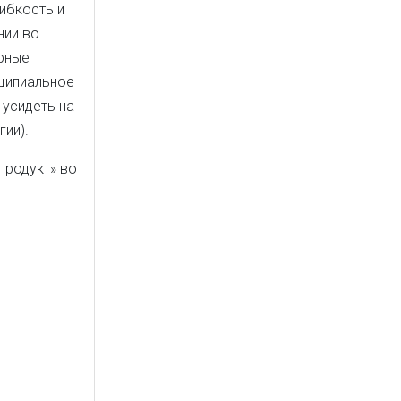
ибкость и
ии во
ерные
нципиальное
 усидеть на
гии).
«продукт» во