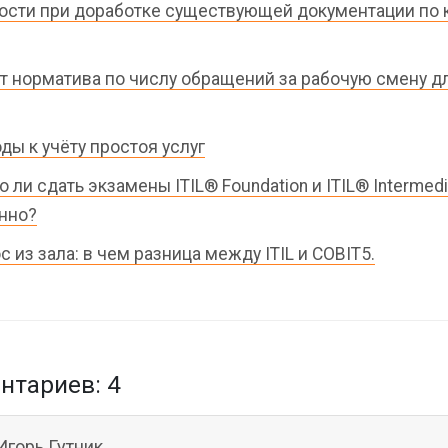
ости при доработке существующей документации по 
т норматива по числу обращений за рабочую смену д
ды к учёту простоя услуг
 ли сдать экзамены ITIL® Foundation и ITIL® Intermedi
нно?
с из зала: в чем разница между ITIL и COBIT5.
тариев: 4
Игорь Гутник