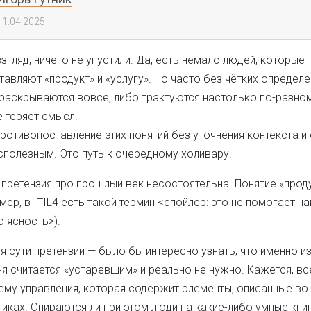
11.04.2025
взгляд, ничего не упустили. Да, есть немало людей, которые
авляют «продукт» и «услугу». Но часто без чётких определ
раскрываются вовсе, либо трактуются настолько по-разном
 теряет смысл.
ротивопоставление этих понятий без уточнения контекста и
сполезным. Это путь к очередному холивару.
ретензия про прошлый век несостоятельна. Понятие «проду
мер, в ITIL4 есть такой термин <спойлер: это не помогает н
 ясность>).
я сути претензии — было бы интересно узнать, что именно из
я считается «устаревшим» и реально не нужно. Кажется, вс
ему управления, которая содержит элементы, описанные во
иках. Опираются ли при этом люди на какие-либо умные книг