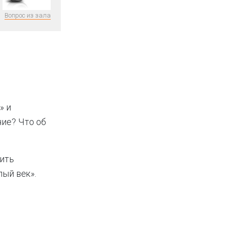
Вопрос из зала
» и
ние? Что об
рить
лый век».