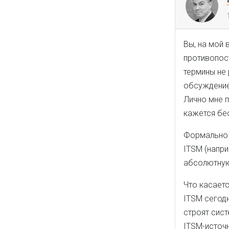
Вы, на мой 
противопост
термины не 
обсуждение
Лично мне п
кажется бе
Формально п
ITSM (напри
абсолютную
Что касаетс
ITSM сегодн
строят сист
ITSM-источн