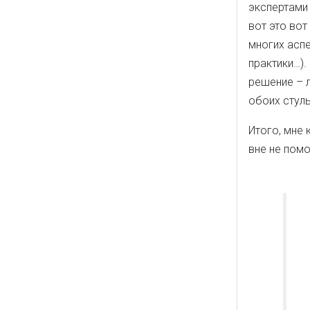
экспертами 
вот это вот
многих аспе
практики…).
решение – л
обоих стуль
Итого, мне 
вне не помо