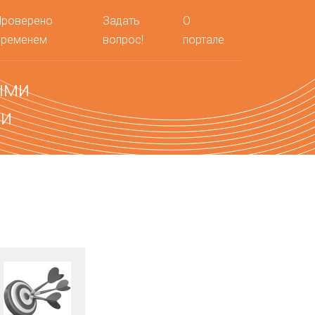
Проверено
Задать
О
временем
вопрос!
портале
ыми
ми