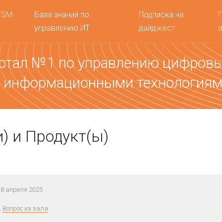
TSM-
База знаний по
Подписка на
управлению ИТ
дайджест
ртал №1 по управлению цифров
 информационными технология
и) и Продукт(ы)
8 апреля 2025
,
Вопрос из зала