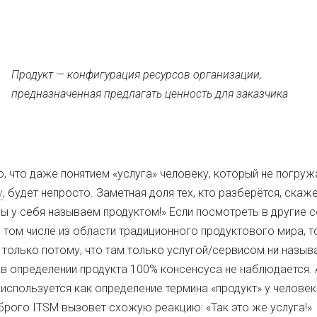
Продукт — конфигурация ресурсов организации,
предназначенная предлагать ценность для заказчика
 что даже понятием «услуга» человеку, который не погруж
у
, будет непросто. Заметная доля тех, кто разберётся, скаже
мы у себя называем продуктом!» Если посмотреть в другие 
в том числе из области традиционного продуктового мира, т
е только потому, что там только услугой/сервисом ни называ
 в определении продукта 100% консенсуса не наблюдается. А
используется как определение термина «продукт» у человек
брого ITSM вызовет схожую реакцию: «Так это же услуга!»