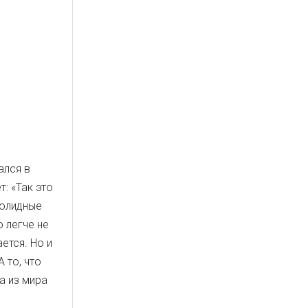
ался в
т: «Так это
солидные
о легче не
ется. Но и
 то, что
а из мира