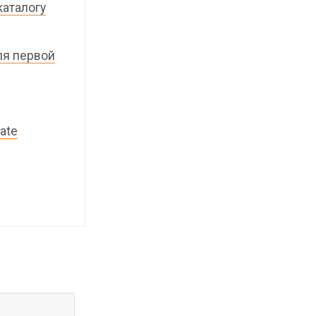
каталогу
ля первой
ate