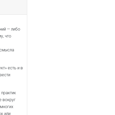
ений — либо
у, что
 смысла
кт» есть и в
авести
 практик
е вокруг
 многих
и, или