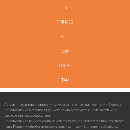
ITIL
PRINCE2
Agile
Lean
TOGAF
ITAM
Авторы и редакторы портала — консультанты и тренеры компании
Cleverics
.
Использование материалов данного сайта допускается исключительно с
разрешения правообладателя.
Использование данного сайта означает согласие с обязательством соблюдать
нашу
Политику обработки персональных данных
и
Согласие на обработку