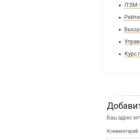
ITSM-
Рейти
Высше
Управ
Курс 
Добави
Ваш адрес ema
Комментарий