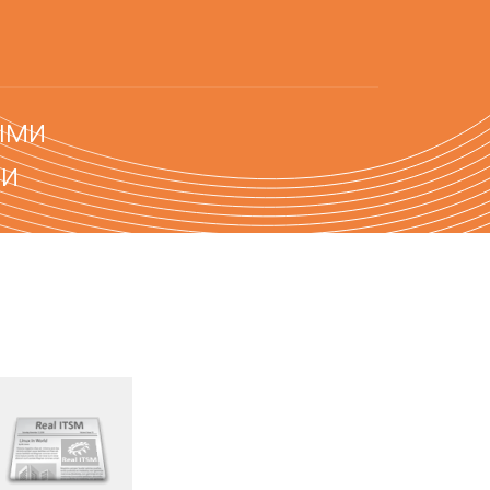
ыми
ми