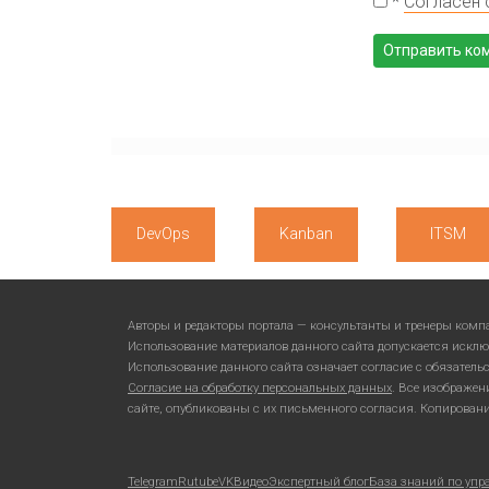
*
Согласен 
DevOps
Kanban
ITSM
Авторы и редакторы портала — консультанты и тренеры ком
Использование материалов данного сайта допускается исклю
Использование данного сайта означает согласие с обязател
Согласие на обработку персональных данных
. Все изображен
сайте, опубликованы с их письменного согласия. Копирован
Telegram
Rutube
VKВидео
Экспертный блог
База знаний по упр