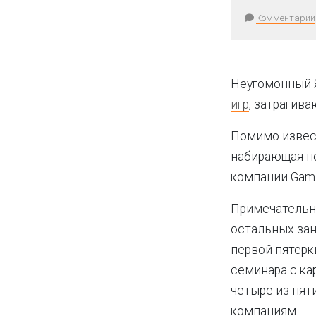
Комментарии
Неугомонный 
игр
, затрагив
Помимо извес
набирающая по
компании Gami
Примечательно
остальных за
первой пятёрк
семинара с ка
четыре из пят
компаниям.