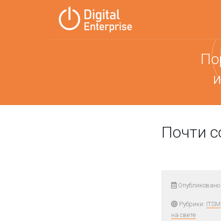
По
и
Почти с
Опубликовано 
Рубрики:
ITSM
на свете