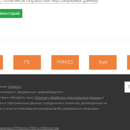
с Политикой обработки персональных данных
ITIL
PRINCE2
Agile
Se
пании
Cleverics
.
чительно с разрешения правообладателя.
ьством соблюдать нашу
Политику обработки персональных данных
и
ия и персональные данные сотрудников и клиентов, размещенные на
ие и иное использование материалов без разрешения запрещено.
авлению ИТ
Реестр ITSM- и ESM-систем