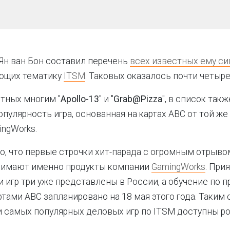
Ян ван Бон составил перечень
всех известных ему с
ающих тематику
ITSM
. Таковых оказалось почти четыре
тных многим "
Apollo-13
" и "
Grab@Pizza
", в список так
пулярность игра, основанная на картах ABC от той же
ngWorks.
, что первые строчки хит-парада с огромным отрыво
нимают именно продукты компании
GamingWorks
. Прия
и игр три уже представлены в России, а обучение по
ртами ABC запланировано на 18 мая этого года. Таким 
и самых популярных деловых игр по ITSM доступны 