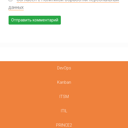
данных
DevOps
Kanban
ITSM
ITIL
PRINCE2