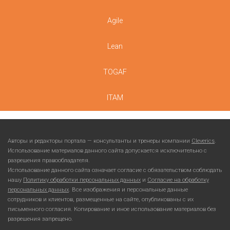
Agile
Lean
TOGAF
ITAM
Авторы и редакторы портала — консультанты и тренеры компании
Cleverics
.
Использование материалов данного сайта допускается исключительно с
разрешения правообладателя.
Использование данного сайта означает согласие с обязательством соблюдать
нашу
Политику обработки персональных данных
и
Согласие на обработку
персональных данных
. Все изображения и персональные данные
сотрудников и клиентов, размещенные на сайте, опубликованы с их
письменного согласия. Копирование и иное использование материалов без
разрешения запрещено.