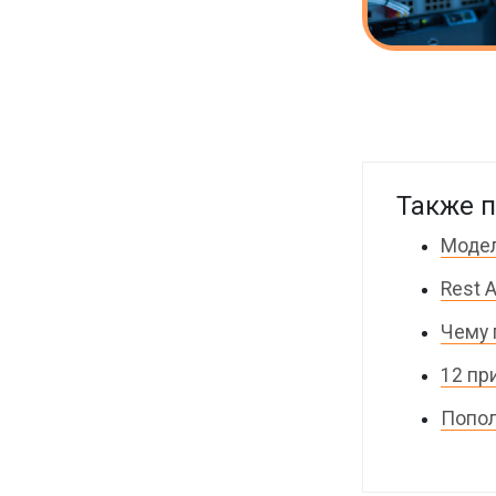
Также п
Модел
Rest 
Чему 
12 пр
Попол