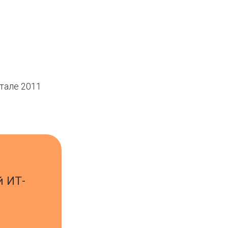
тале 2011
й ИТ-