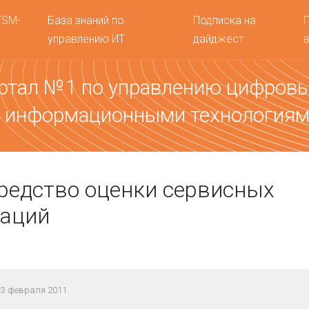
TSM-
База знаний по
Подписка на
управлению ИТ
дайджест
ртал №1 по управлению цифров
 информационными технология
редство оценки сервисных
заций
 3 февраля 2011