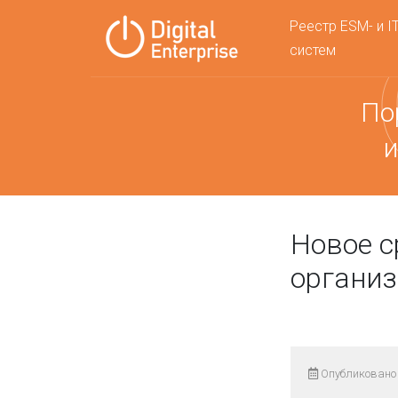
Реестр ESM- и I
систем
По
и
Новое с
органи
Опубликовано