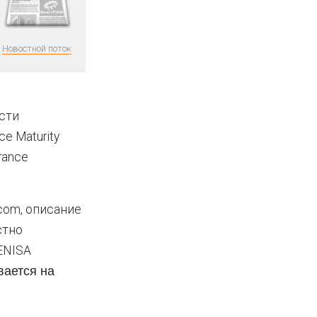
Новостной поток
ости
e Maturity
rance
com, описание
стно
ENISA
вается на