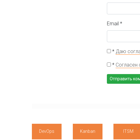
Email
*
*
Даю согла
*
Согласен 
DevOps
Kanban
ITSM