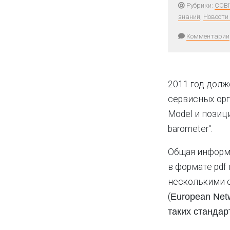
Рубрики:
COBI
знаний
,
Новости
Комментарии
2011 год долж
сервисных орг
Model и позиц
barometer".
Общая информа
в формате pdf
несколькими о
(
European Netw
таких стандар