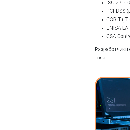
ISO 27000
PCI-DSS (p
COBIT (IT 
ENISA EAF
CSA Contro
Разработчики 
года.