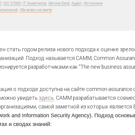
T
,
ISO 27000
,
IT Governance
,
Service Desk
,
Аудит
,
Источники
 компаний
,
Обо всём на свете
ен стать годом релиза нового подхода к оценке зрел
анизаций. Подход называется CAMM, Common Assuranc
ионируется разработчиками как "The new business assu
ция о подходе доступна на сайте common-assurance.
 можно увидеть
здесь
. CAMM разрабатывается совме
рганизациями, самой заметной из которых является 
ork and Information Security Agency). Подход основы
тах и сводах знаний: