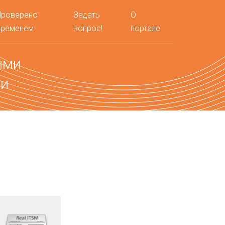
Проверено
Задать
О
временем
вопрос!
портале
ыми
ми