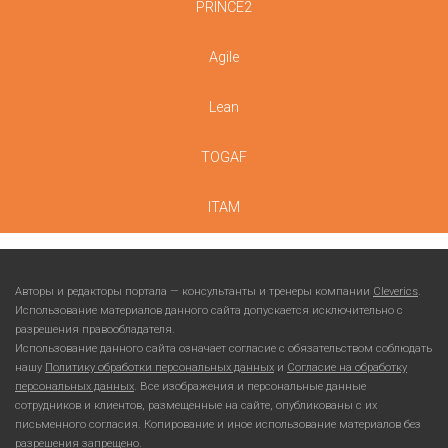
PRINCE2
Agile
Lean
TOGAF
ITAM
Авторы и редакторы портала — консультанты и тренеры компании
Cleverics
.
Использование материалов данного сайта допускается исключительно с
разрешения правообладателя.
Использование данного сайта означает согласие с обязательством соблюдать
нашу
Политику обработки персональных данных
и
Согласие на обработку
персональных данных
. Все изображения и персональные данные
сотрудников и клиентов, размещенные на сайте, опубликованы с их
письменного согласия. Копирование и иное использование материалов без
разрешения запрещено.