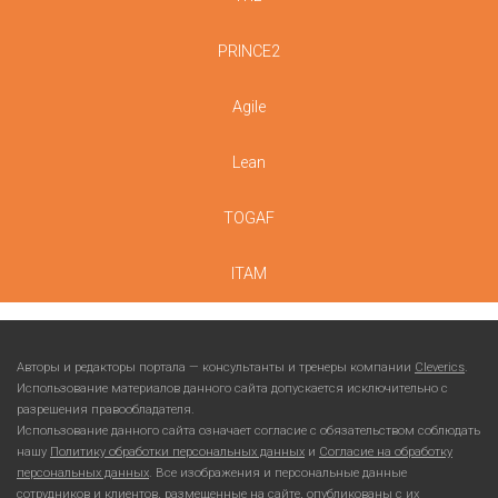
PRINCE2
Agile
Lean
TOGAF
ITAM
Авторы и редакторы портала — консультанты и тренеры компании
Cleverics
.
Использование материалов данного сайта допускается исключительно с
разрешения правообладателя.
Использование данного сайта означает согласие с обязательством соблюдать
нашу
Политику обработки персональных данных
и
Согласие на обработку
персональных данных
. Все изображения и персональные данные
сотрудников и клиентов, размещенные на сайте, опубликованы с их