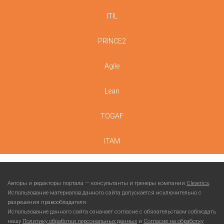
ITIL
PRINCE2
Agile
Lean
TOGAF
ITAM
Авторы и редакторы портала — консультанты и тренеры компании
Cleverics
.
Использование материалов данного сайта допускается исключительно с
разрешения правообладателя.
Использование данного сайта означает согласие с обязательством соблюдать
нашу
Политику обработки персональных данных
и
Согласие на обработку