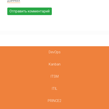
данных
DevOps
Kanban
ITSM
ITIL
PRINCE2