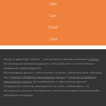
Agile
Lean
TOGAF
ITAM
Авторы и редакторы портала — консультанты и тренеры компании
Cleverics
.
Использование материалов данного сайта допускается исключительно с
разрешения правообладателя.
Использование данного сайта означает согласие с обязательством соблюдать
нашу
Политику обработки персональных данных
и
Согласие на обработку
персональных данных
. Все изображения и персональные данные
сотрудников и клиентов, размещенные на сайте, опубликованы с их
письменного согласия. Копирование и иное использование материалов без
разрешения запрещено.