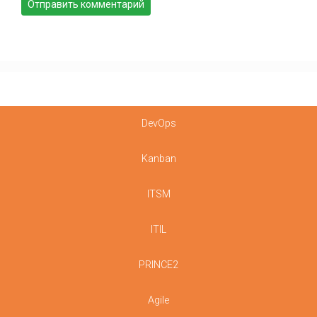
DevOps
Kanban
ITSM
ITIL
PRINCE2
Agile