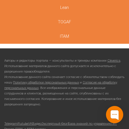
Lean
TOGAF
ITAM
Авторы и редакторы портала — консультанты и тренеры компании
Cleverics
.
Использование материалов данного сайта допускается исключительно с
разрешения правообладателя.
Использование данного сайта означает согласие с обязательством соблюдать
нашу
Политику обработки персональных данных
и
Согласие на обработку
персональных данных
. Все изображения и персональные данные
сотрудников и клиентов, размещенные на сайте, опубликованы с их
письменного согласия. Копирование и иное использование материалов без
разрешения запрещено.
Telegram
Rutube
VKВидео
Экспертный блог
База знаний по управлению ИТ