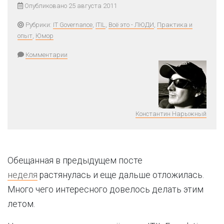
Опубликовано 25 августа 2011
Рубрики:
IT Governance
,
ITIL
,
Всё это - ЛЮДИ
,
Практика и
опыт
,
Юмор
Комментарии
Константин Нарыжный
Обещанная в предыдущем посте
неделя
растянулась и еще дальше отложилась.
Много чего интересного довелось делать этим
летом.