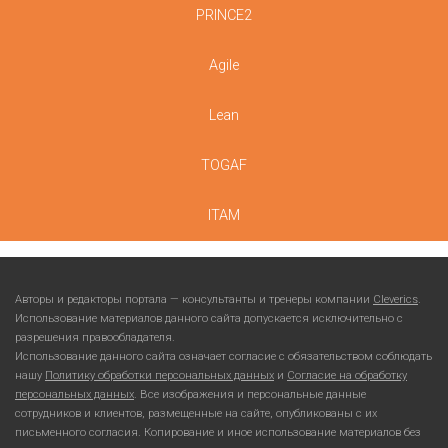
PRINCE2
Agile
Lean
TOGAF
ITAM
Авторы и редакторы портала — консультанты и тренеры компании
Cleverics
.
Использование материалов данного сайта допускается исключительно с
разрешения правообладателя.
Использование данного сайта означает согласие с обязательством соблюдать
нашу
Политику обработки персональных данных
и
Согласие на обработку
персональных данных
. Все изображения и персональные данные
сотрудников и клиентов, размещенные на сайте, опубликованы с их
письменного согласия. Копирование и иное использование материалов без