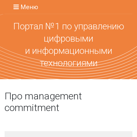
Меню
Портал №1 по управлению
цифровыми
и информационными
технологиями
Про management
commitment