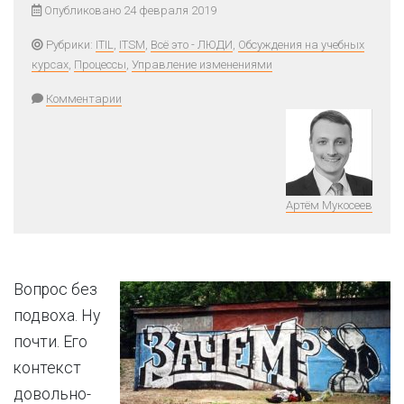
Опубликовано 24 февраля 2019
Рубрики:
ITIL
,
ITSM
,
Всё это - ЛЮДИ
,
Обсуждения на учебных
курсах
,
Процессы
,
Управление изменениями
Комментарии
Артём Мукосеев
Вопрос без
подвоха. Ну
почти. Его
контекст
довольно-