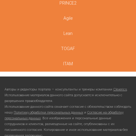
PRINCE2
Agile
Lean
TOGAF
ITAM
Авторы и редакторы портала — консультанты и тренеры компании
Cleverics
.
Использование материалов данного сайта допускается исключительно с
разрешения правообладателя.
Использование данного сайта означает согласие с обязательством соблюдать
нашу
Политику обработки персональных данных
и
Согласие на обработку
персональных данных
. Все изображения и персональные данные
сотрудников и клиентов, размещенные на сайте, опубликованы с их
письменного согласия. Копирование и иное использование материалов без
разрешения запрещено.