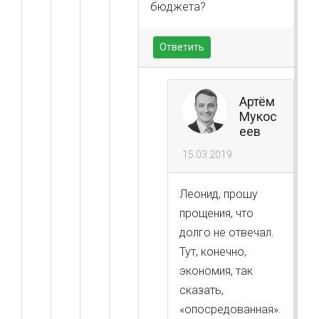
бюджета?
Ответить
Артём
Мукос
еев
15.03.2019
Леонид, прошу
прощения, что
долго не отвечал.
Тут, конечно,
экономия, так
сказать,
«опосредованная».