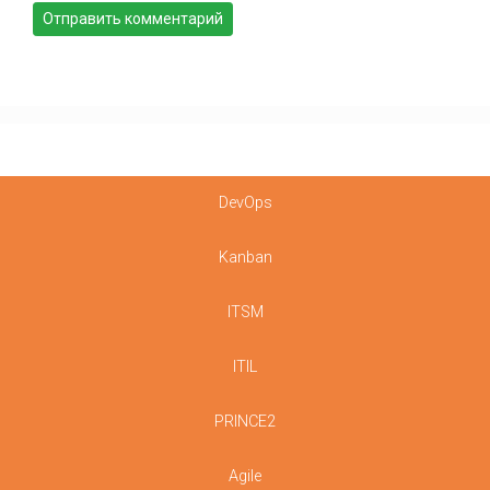
DevOps
Kanban
ITSM
ITIL
PRINCE2
Agile