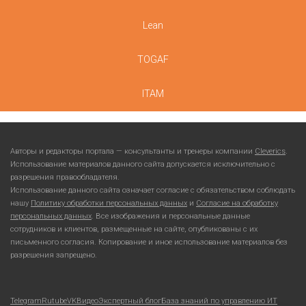
Lean
TOGAF
ITAM
Авторы и редакторы портала — консультанты и тренеры компании
Cleverics
.
Использование материалов данного сайта допускается исключительно с
разрешения правообладателя.
Использование данного сайта означает согласие с обязательством соблюдать
нашу
Политику обработки персональных данных
и
Согласие на обработку
персональных данных
. Все изображения и персональные данные
сотрудников и клиентов, размещенные на сайте, опубликованы с их
письменного согласия. Копирование и иное использование материалов без
разрешения запрещено.
Telegram
Rutube
VKВидео
Экспертный блог
База знаний по управлению ИТ