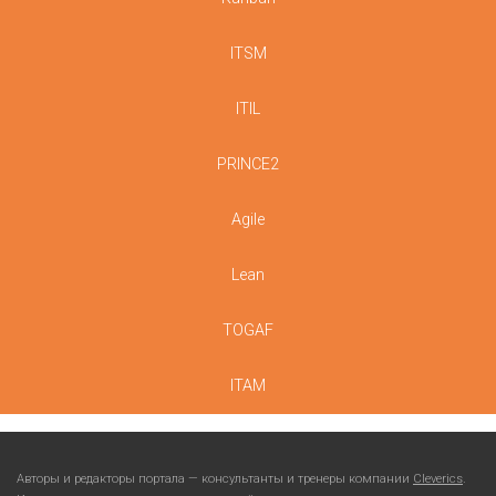
ITSM
ITIL
PRINCE2
Agile
Lean
TOGAF
ITAM
Авторы и редакторы портала — консультанты и тренеры компании
Cleverics
.