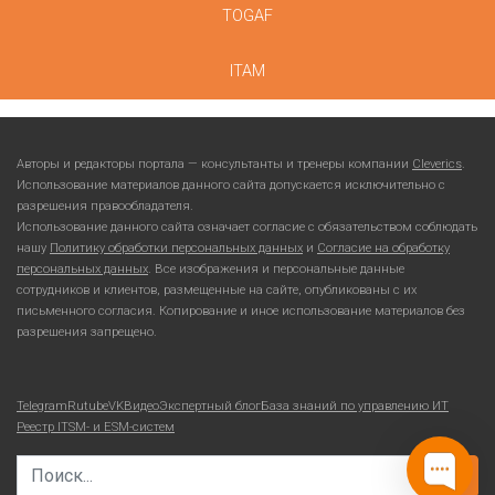
TOGAF
ITAM
Авторы и редакторы портала — консультанты и тренеры компании
Cleverics
.
Использование материалов данного сайта допускается исключительно с
разрешения правообладателя.
Использование данного сайта означает согласие с обязательством соблюдать
нашу
Политику обработки персональных данных
и
Согласие на обработку
персональных данных
. Все изображения и персональные данные
сотрудников и клиентов, размещенные на сайте, опубликованы с их
письменного согласия. Копирование и иное использование материалов без
разрешения запрещено.
Telegram
Rutube
VKВидео
Экспертный блог
База знаний по управлению ИТ
Реестр ITSM- и ESM-систем
Search for