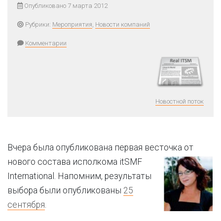
Опубликовано 7 марта 2012
Рубрики:
Мероприятия
,
Новости компаний
Комментарии
Новостной поток
Вчера была опубликована первая весточ
ка от
нового состава исполкома itSMF
International. Напомним, результаты
выбора были опубликованы
25
сентября
.