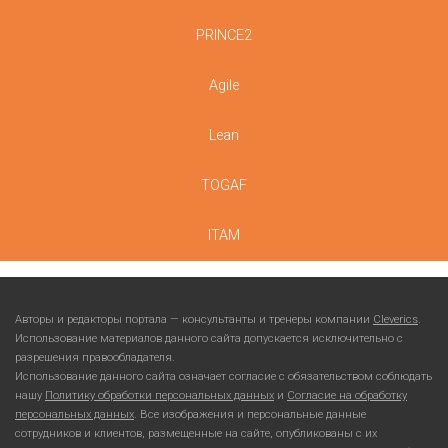
PRINCE2
Agile
Lean
TOGAF
ITAM
Авторы и редакторы портала — консультанты и тренеры компании
Cleverics
.
Использование материалов данного сайта допускается исключительно с
разрешения правообладателя.
Использование данного сайта означает согласие с обязательством соблюдать
нашу
Политику обработки персональных данных
и
Согласие на обработку
персональных данных
. Все изображения и персональные данные
сотрудников и клиентов, размещенные на сайте, опубликованы с их