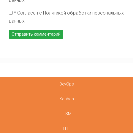
данных
*
Согласен с Политикой обработки персональных
данных
DevOps
Kanban
ITSM
ITIL