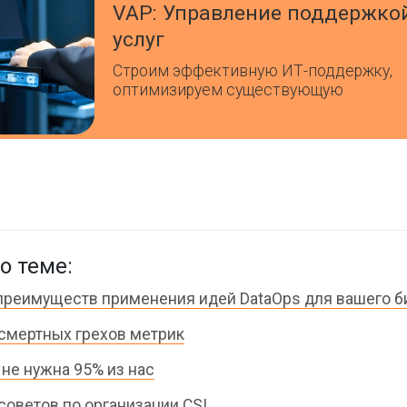
VAP: Управление поддержко
услуг
Строим эффективную ИТ-поддержку,
оптимизируем существующую
о теме:
преимуществ применения идей DataOps для вашего б
смертных грехов метрик
не нужна 95% из нас
советов по организации CSI