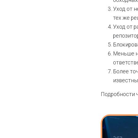
обходных
Уход от н
тех же р
Уход от 
репозито
Блокиров
Меньше н
ответств
Более то
известны
Подробности ч