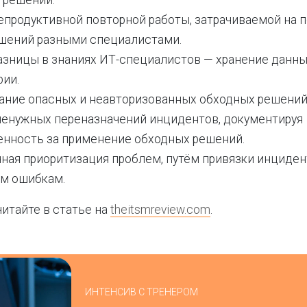
 решений.
епродуктивной повторной работы, затрачиваемой на п
ешений разными специалистами.
разницы в знаниях ИТ-специалистов — хранение данн
рии.
ание опасных и неавторизованных обходных решений
енужных переназначений инцидентов, документируя
енность за применение обходных решений.
чная приоритизация проблем, путём привязки инциден
м ошибкам.
итайте в статье на
theitsmreview.com
.
ИНТЕНСИВ С ТРЕНЕРОМ