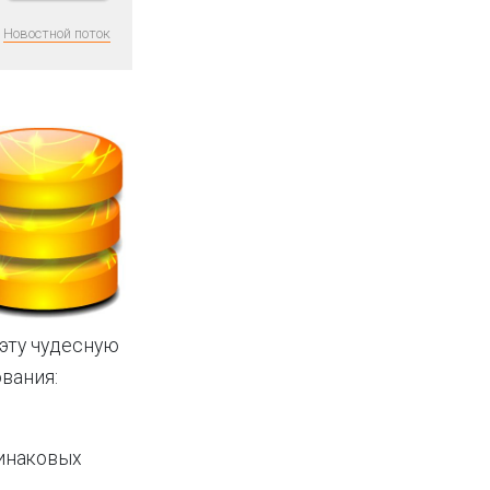
Новостной поток
эту чудесную
ования:
динаковых