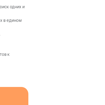
оиск одних и
ых в едином
.
тов к