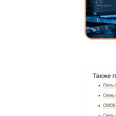
Также п
Пять 
Семь 
CMDB 
Семь 