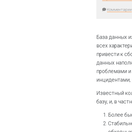
Комментарии
База данных 
всех характер
привести к сб
данных наполн
проблемами и 
инцидентами, 
Известный ко
базу, и, в ча
Более бы
Стабильн