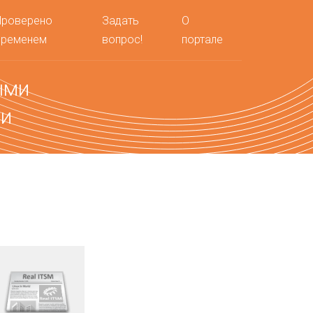
Проверено
Задать
О
временем
вопрос!
портале
ыми
ми