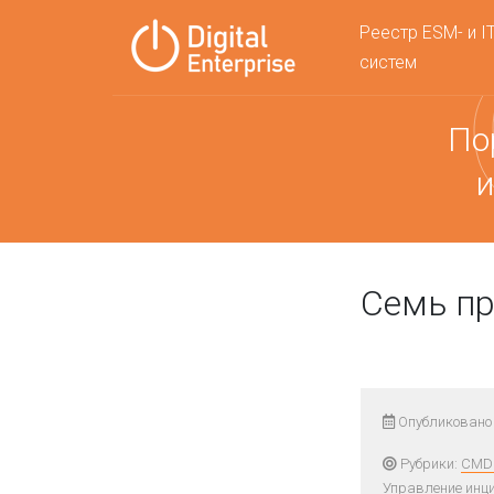
Реестр ESM- и I
систем
По
и
Семь п
Опубликовано 
Рубрики:
CMDB
Управление инц