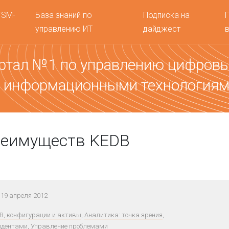
TSM-
База знаний по
Подписка на
управлению ИТ
дайджест
ртал №1 по управлению цифров
 информационными технология
реимуществ KEDB
19 апреля 2012
, конфигурации и активы
,
Аналитика: точка зрения
,
идентами
,
Управление проблемами