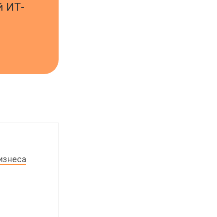
й ИТ-
изнеса